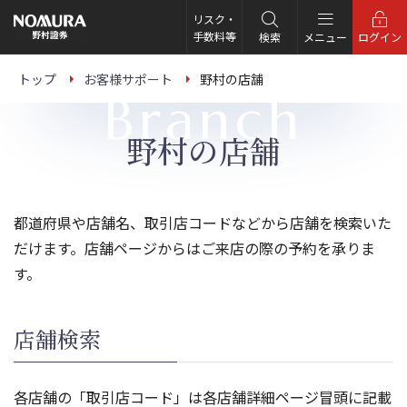
こ
の
リスク・
ペ
手数料等
検索
メニュー
ログイン
ー
ジ
の
トップ
お客様サポート
野村の店舗
本
Branch
文
へ
野村の店舗
都道府県や店舗名、取引店コードなどから店舗を検索いた
だけます。店舗ページからはご来店の際の予約を承りま
す。
店舗検索
各店舗の「取引店コード」は各店舗詳細ページ冒頭に記載