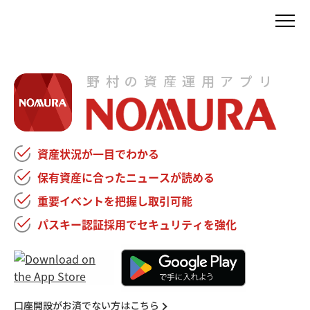
野村の資産運用アプリ
資産状況が
一目でわかる
保有資産に合った
ニュースが
読める
重要イベントを
把握し
取引可能
パスキー認証
採用で
セキュリティを
強化
口座開設がお済でない方はこちら