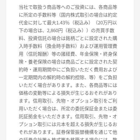
当社で取扱う商品等へのご投資には、各商品等
に所定の手数料等（国内株式取引の場合は約定
代金に対して最大1.43％（税込み）（20万円以
下の場合は、2,860円（税込み））の売買手数
料、投資信託の場合は銘柄ごとに設定された購
入時手数料（換金時手数料）および運用管理費
用（信託報酬）等の諸経費、年金保険・終身保
険・養老保険の場合は商品ごとに設定された契
約時・運用期間中にご負担いただく費用および
一定期間内の解約時の解約控除、等）をご負担
いただく場合があります。また、各商品等には
価格の変動等による損失が生じるおそれがあり
ます。信用取引、先物・オプション取引をご利
用いただく場合は、所定の委託保証金または委
託証拠金をいただきます。信用取引、先物・オ
プション取引には元本を超える損失が生じるお
それがあります。証券保管振替機構を通じて他
の証券会社等へ株式等を移管する場合には、数