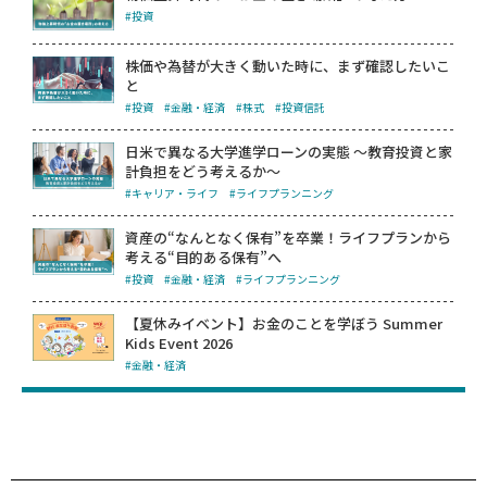
#投資
株価や為替が大きく動いた時に、まず確認したいこ
と
#投資
#金融・経済
#株式
#投資信託
日米で異なる大学進学ローンの実態 ～教育投資と家
計負担をどう考えるか～
#キャリア・ライフ
#ライフプランニング
資産の“なんとなく保有”を卒業！ライフプランから
考える“目的ある保有”へ
#投資
#金融・経済
#ライフプランニング
【夏休みイベント】お金のことを学ぼう Summer
Kids Event 2026
#金融・経済