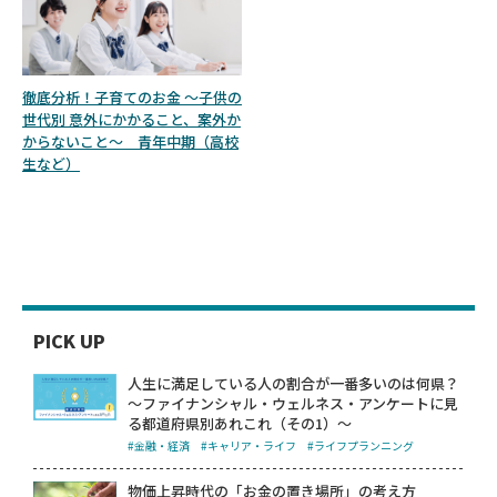
徹底分析！子育てのお金 ～子供の
世代別 意外にかかること、案外か
からないこと～ 青年中期（高校
生など）
PICK UP
人生に満足している人の割合が一番多いのは何県？
～ファイナンシャル・ウェルネス・アンケートに見
る都道府県別あれこれ（その1）～
#金融・経済
#キャリア・ライフ
#ライフプランニング
物価上昇時代の「お金の置き場所」の考え方