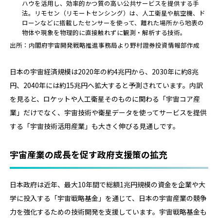
ハウを活用し、効率的かつ質の高い公共サービスを提供する手
法。リモセン（リモートセンシング）は、人工衛星や航空機、ド
ローンなどに搭載したセンサーを使って、離れた場所から地表の
物体や現象を物理的に直接触れずに観測・解析する技術。
出所：内閣府宇宙開発戦略推進事務局より野村證券投資情報部作成
日本の宇宙経済規模は2020年の約4兆円から、2030年に約8兆
円、2040年には約15兆円へ拡大すると予測されています。内訳
を見ると、ロケットや人工衛星そのものに関わる「宇宙コア産
業」だけでなく、宇宙技術や衛星データを使ってサービスを提供
する「宇宙技術活用産業」も大きく伸びる見通しです。
宇宙産業の成長を促す政府支援策の拡充
日本政府は近年、最大10年間で総額1兆円規模の資金を企業や大
学に投入する「宇宙戦略基金」を通じて、日本の宇宙産業の競争
力を強化するための技術開発を支援しています。宇宙戦略基金も