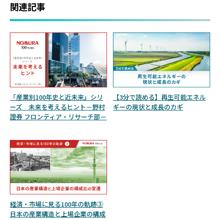
関連記事
「産業別100年史と近未来」シリ
【3分で読める】再生可能エネル
ーズ 未来を考えるヒント－野村
ギーの現状と成長のカギ
證券 フロンティア・リサーチ部－
経済・市場に見る100年の軌跡③
日本の産業構造と上場企業の構成