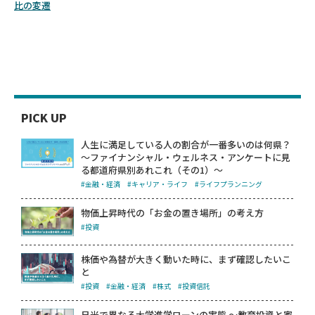
比の変遷
PICK UP
人生に満足している人の割合が一番多いのは何県？
～ファイナンシャル・ウェルネス・アンケートに見
る都道府県別あれこれ（その1）～
#金融・経済
#キャリア・ライフ
#ライフプランニング
物価上昇時代の「お金の置き場所」の考え方
#投資
株価や為替が大きく動いた時に、まず確認したいこ
と
#投資
#金融・経済
#株式
#投資信託
日米で異なる大学進学ローンの実態 ～教育投資と家