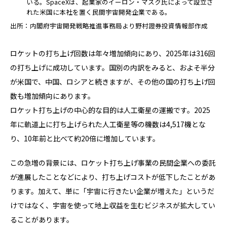
いる。SpaceXは、起業家のイーロン・マスク氏によって設立さ
れた米国に本社を置く民間宇宙開発企業である。
出所：内閣府宇宙開発戦略推進事務局より野村證券投資情報部作成
ロケットの打ち上げ回数は年々増加傾向にあり、2025年は316回
の打ち上げに成功しています。国別の内訳をみると、およそ半分
が米国で、中国、ロシアと続きますが、その他の国の打ち上げ回
数も増加傾向にあります。
ロケット打ち上げの中心的な目的は人工衛星の運搬です。2025
年に軌道上に打ち上げられた人工衛星等の機数は4,517機とな
り、10年前と比べて約20倍に増加しています。
この急増の背景には、ロケット打ち上げ事業の民間企業への委託
が進展したことなどにより、打ち上げコストが低下したことがあ
ります。加えて、単に「宇宙に行きたい企業が増えた」というだ
けではなく、宇宙を使って地上収益を生むビジネスが拡大してい
ることがあります。