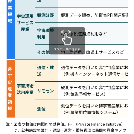
産
業
領
観測分野
観測データ販売、防衛省PFI関連事業
宇宙運用
域
サービス
産業
宇宙環境
地球低軌道拠点利用など
利用
スクロールできます
その他
地上局運用、軌道上サービスなど
通信・放
通信データを用いた非宇宙産業におけ
非
送
（例:機内インターネット通信サービス
宇
宙
宇宙技術
観測データを用いた非宇宙産業におけ
産
リモセン
活用産業
（例:気象予報サービス）
業
領
測位データを用いた非宇宙産業におけ
域
測位
（例:農業用位置情報システム）
注：図表の数値は内閣府の試算値。PFI（Private Finance Initiative）
は、公共施設の設計・建設・運営・維持管理に民間の資金やノウ