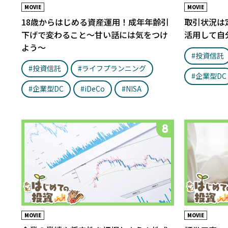
MOVIE
MOVIE
18歳からはじめる資産運用！成年年齢引
取引状況は
下げで変わること〜甘い話には気をつけ
活用して自
よう〜
#投資信託
#投資信託
#ライフプランニング
#企業型DC
#企業型DC
#iDeCo
#NISA
MOVIE
MOVIE