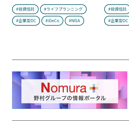
#投資信託
#ライフプランニング
#投資信託
#企業型DC
#iDeCo
#NISA
#企業型DC