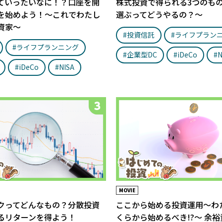
ていったいなに！？口座を開
株式投資で得られる3つのも
を始めよう！〜これでわたし
選ぶってどうやるの？〜
資家〜
#投資信託
#ライフプラン
#ライフプランニング
#企業型DC
#iDeCo
#N
#iDeCo
#NISA
MOVIE
クってどんなもの？分散投資
ここから始める投資運用〜わ
るリターンを得よう！
くらから始めるべき!?〜 余