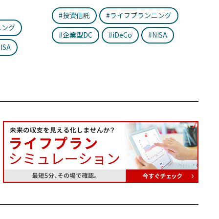
#投資信託
#ライフプランニング
ニング
#企業型DC
#iDeCo
#NISA
ISA