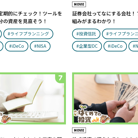
MOVIE
定期的にチェック！ツールを
証券会社ってなにする会社！
分の資産を見直そう！
組みがまるわかり！
#ライフプランニング
#投資信託
#ライフプラン
#iDeCo
#NISA
#企業型DC
#iDeCo
#N
MOVIE