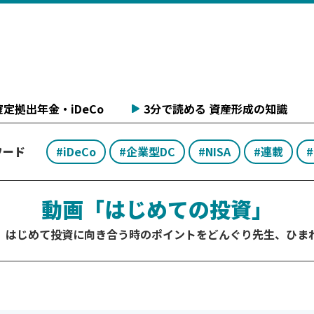
定拠出年金・iDeCo
3分で読める 資産形成の知識
ワード
#iDeCo
#企業型DC
#NISA
#連載
動画「はじめての投資」
。はじめて投資に向き合う時のポイントをどんぐり先生、ひま