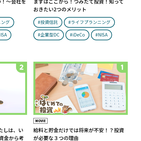
の！〜会社を
まずはここから！つみたて投資！知って
おきたい2つのメリット
ニング
#投資信託
#ライフプランニング
ISA
#企業型DC
#iDeCo
#NISA
MOVIE
たしは、い
給料と貯金だけでは将来が不安！？投資
裕資金から考
が必要な３つの理由