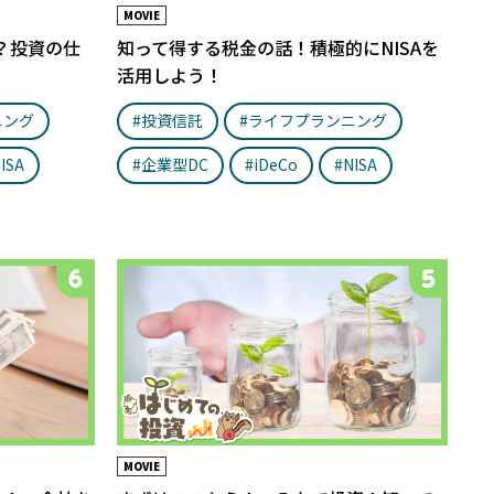
MOVIE
？投資の仕
知って得する税金の話！積極的にNISAを
活用しよう！
ニング
#投資信託
#ライフプランニング
ISA
#企業型DC
#iDeCo
#NISA
MOVIE