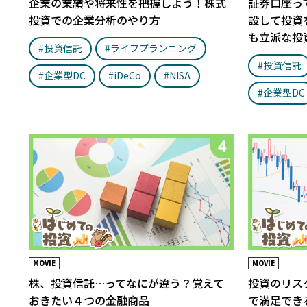
企業の業績や将来性を把握しよう！株式
証券口座っ
投資での企業分析のやり方
設して投資
も立派な投
#投資信託
#ライフプランニング
#投資信託
#企業型DC
#iDeCo
#NISA
#企業型DC
MOVIE
MOVIE
株、投資信託…ってなにが違う？覚えて
投資のリス
おきたい４つの金融商品
で満足でき