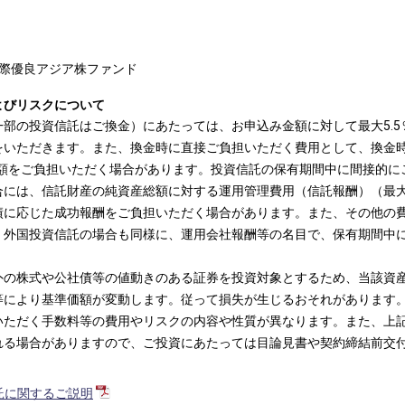
際優良アジア株ファンド
よびリスクについて
部の投資信託はご換金）にあたっては、お申込み金額に対して最大5.5
をいただきます。また、換金時に直接ご負担いただく費用として、換金
保額をご負担いただく場合があります。投資信託の保有期間中に間接的に
には、信託財産の純資産総額に対する運用管理費用（信託報酬）（最大5
績に応じた成功報酬をご負担いただく場合があります。また、その他の
。外国投資信託の場合も同様に、運用会社報酬等の名目で、保有期間中
外の株式や公社債等の値動きのある証券を投資対象とするため、当該資
等により基準価額が変動します。従って損失が生じるおそれがあります
いただく手数料等の費用やリスクの内容や性質が異なります。また、上
れる場合がありますので、ご投資にあたっては目論見書や契約締結前交
託に関するご説明