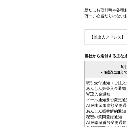
新たにお取引時や各種
万一、心当たりのない
【差出人アドレス】：nomu
当社から送付する主な
6
＜右記に加え
取引受付通知（ご注文
あんしん振替入金通知
WEB入金通知
メール通知要否変更通
ATM出金限度額変更通
あんしん振替解約通知
秘密の質問登録通知
ATM暗証番号変更通知