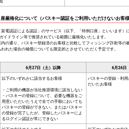
知
象口座厳格化について（パスキー認証をご利用いただけないお客
「架電認証による認証」のサービス（以下、「特例口座」といいます）に
記ガイドライン等で推奨されている範囲に厳格化いたします。
案内の通り、パスキー登録済のお客様と比較してフィッシング詐欺等の
あわれた場合の補償についても限定的とさせていただく予定です。
6月27日（土）以降
6月26
以下のいずれかに該当するお客様
パスキーの登録・利用
だいたお客様
・ご利用の機器が当社推奨環境に該当しない
・パスキーの登録について、必要な機器をご
用意いただいたうえで全ての手順においても
パスキーの登録ができない。またはパスキー
の登録が完了したが、登録したパスキーによ
るログイン認証が常にできない