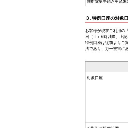
住所変更手続き申込通
３. 特例口座の対
お客様が現在ご利用の
日（土）6時以降、上
特例口座は従前よりご
法であり、万一被害に
対象口座