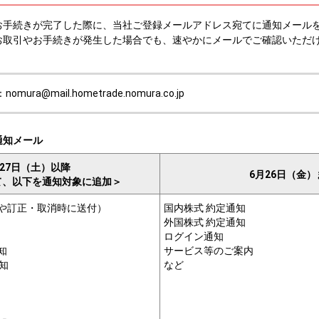
お手続きが完了した際に、当社ご登録メールアドレス宛てに通知メール
お取引やお手続きが発生した場合でも、速やかにメールでご確認いただ
ra@mail.hometrade.nomura.co.jp
通知メール
月27日（土）以降
6月26日（金）
て、以下を通知対象に追加＞
や訂正・取消時に送付）
国内株式 約定通知
外国株式 約定通知
ログイン通知
知
サービス等のご案内
知
など