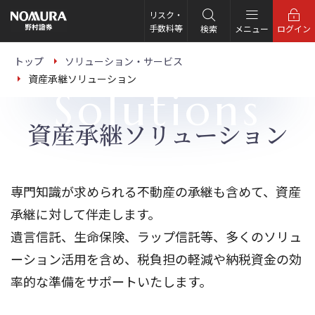
こ
の
リスク・
ペ
手数料等
検索
メニュー
ログイン
ー
ジ
の
トップ
ソリューション・サービス
本
資産承継ソリューション
文
Solutions
へ
資産承継ソリューション
専門知識が求められる不動産の承継も含めて、資産
承継に対して伴走します。
遺言信託、生命保険、ラップ信託等、多くのソリュ
ーション活用を含め、税負担の軽減や納税資金の効
率的な準備をサポートいたします。