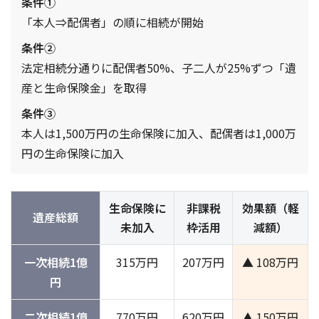
条件①
「本人⇒配偶者」の順に相続が開始
条件②
法定相続分通りに配偶者50%、子二人が25%ずつ「遺
産と生命保険金」を取得
条件③
本人は1,500万円の生命保険に加入、配偶者は1,000万
円の生命保険に加入
生命保険に
非課税
効果額（軽
遺産総額
未加入
枠活用
減額）
一次相続1億
315万円
207万円
▲️ 108万円
円
二次相続1億
770万円
620万円
▲️ 150万円