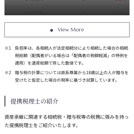
90,000万円
17,250
19.2%
15,435
17.2
180万円
7
3.9%
100,000万円
19,750
19.8%
17,810
17.9
190万円
8
4.3%
View More
200万円
9
4.5%
負担率は、各相続人が法定相続分により相続した場合の相続
税総額（配偶者がいる場合は「配偶者の税額軽減」の特例を
250万円
14
5.6%
適用）を遺産総額で除した数値です。
300万円
19
6.4%
贈与税の計算については直系尊属から18歳以上の人が贈与を
受けたと仮定した場合の税率に基づき試算しています。
400万円
33.5
8.4%
提携税理士の紹介
500万円
48.5
9.7%
600万円
68
11.4%
資産承継に関連する相続税・贈与税等の税務に強みを持っ
た提携税理士をご紹介いたします。
700万円
88
12.6%