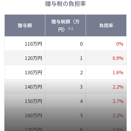
贈与税の負担率
10,000万円
385
3.9%
315
3.2
15,000万円
920
6.2%
748
5.0
贈与税額（万
贈与額
負担率
円）
※2
20,000万円
1,670
8.4%
1,350
6.8
110万円
0
0%
30,000万円
3,460
11.6%
2,860
9.6
120万円
1
0.9%
40,000万円
5,460
13.7%
4,610
11.6
130万円
2
1.6%
50,000万円
7,605
15.3%
6,555
13.2
140万円
3
2.2%
60,000万円
9,855
16.5%
8,680
14.5
150万円
4
2.7%
70,000万円
12,250
17.5%
10,870
15.6
160万円
5
3.2%
80,000万円
14,750
18.5%
13,120
16.4
170万円
6
3.6%