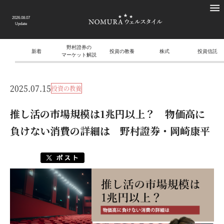
2026.08.07
Update
野村證券の
新着
投資の教養
株式
投資信託
マーケット解説
2025.07.15
投資の教養
推し活の市場規模は1兆円以上？ 物価高に
負けない消費の詳細は 野村證券・岡崎康平