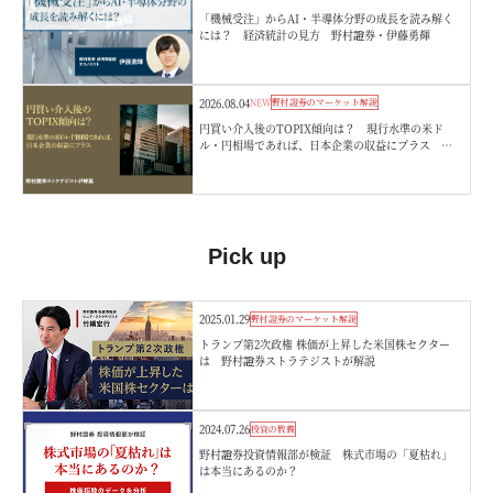
「機械受注」からAI・半導体分野の成長を読み解く
には？ 経済統計の見方 野村證券・伊藤勇輝
2026.08.04
NEW
野村證券のマーケット解説
円買い介入後のTOPIX傾向は？ 現行水準の米ド
ル・円相場であれば、日本企業の収益にプラス 野
村證券ストラテジストが解説
Pick up
2025.01.29
野村證券のマーケット解説
トランプ第2次政権 株価が上昇した米国株セクター
は 野村證券ストラテジストが解説
2024.07.26
投資の教養
野村證券投資情報部が検証 株式市場の「夏枯れ」
は本当にあるのか？