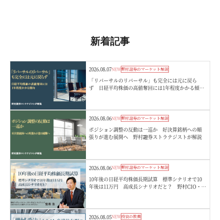
新着記事
2026.08.07
NEW
野村證券のマーケット解説
「リバーサルのリバーサル」も完全には元に戻ら
ず 日経平均株価の高値奪回には1年程度かかる傾
向 野村證券ストラテジストが解説
2026.08.06
NEW
野村證券のマーケット解説
ポジション調整の反動は一巡か 好決算銘柄への順
張りが進む展開へ 野村證券ストラテジストが解説
2026.08.06
NEW
野村證券のマーケット解説
10年後の日経平均株価長期試算 標準シナリオで10
年後は11万円 高成長シナリオだと？ 野村CIO・宮
嵜浩
2026.08.05
NEW
投資の教養