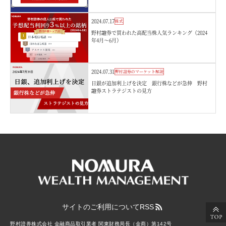
2024.07.17
株式
野村證券で買われた高配当株人気ランキング（2024
年4月～6月）
2024.07.31
野村證券のマーケット解説
日銀が追加利上げを決定 銀行株などが急伸 野村
證券ストラテジストの見方
サイトのご利用について
RSS
野村證券株式会社 金融商品取引業者 関東財務局長（金商）第142号