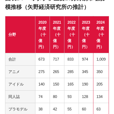
模推移（矢野経済研究所の推計）
2020
2021
2022
2023
2024
年度
年度
年度
年度
年度
分野
（十
（十
（十
（十
（十
億
億
億
億
億
円）
円）
円）
円）
円）
合計
673
717
833
974
1,009
アニメ
275
265
285
345
350
アイドル
140
150
165
190
205
同人誌
74
80
93
128
134
プラモデル
38
42
55
60
63