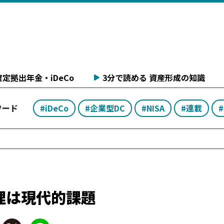
定拠出年金・iDeCo
3分で読める 資産形成の知識
ワード
#iDeCo
#企業型DC
#NISA
#連載
理は現代的課題