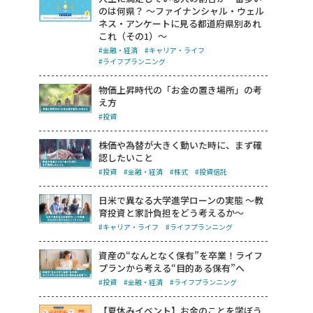
のは何県？ ～ファイナンシャル・ウェル
ネス・アンケートに見る都道府県別あれ
これ（その1）～
#金融・経済
#キャリア・ライフ
#ライフプランニング
物価上昇時代の「お金の置き場所」の考
え方
#投資
株価や為替が大きく動いた時に、まず確
認したいこと
#投資
#金融・経済
#株式
#投資信託
日米で異なる大学進学ローンの実態 ～教
育投資と家計負担をどう考えるか～
#キャリア・ライフ
#ライフプランニング
資産の“なんとなく保有”を卒業！ライフ
プランから考える“目的ある保有”へ
#投資
#金融・経済
#ライフプランニング
【夏休みイベント】お金のことを学ぼう