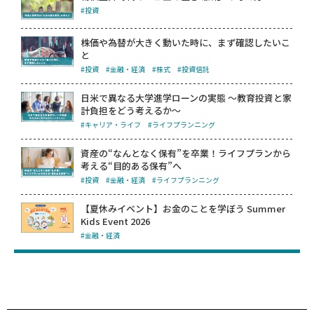
#投資
株価や為替が大きく動いた時に、まず確認したいこ
と
#投資
#金融・経済
#株式
#投資信託
日米で異なる大学進学ローンの実態 ～教育投資と家
計負担をどう考えるか～
#キャリア・ライフ
#ライフプランニング
資産の“なんとなく保有”を卒業！ライフプランから
考える“目的ある保有”へ
#投資
#金融・経済
#ライフプランニング
【夏休みイベント】お金のことを学ぼう Summer
Kids Event 2026
#金融・経済