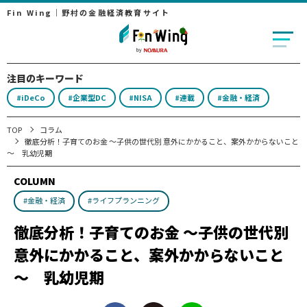
Fin Wing｜野村の金融経済教育サイト
注目のキーワード
#iDeCo
#企業型DC
#NISA
#連載
#金融・経済
TOP
コラム
徹底分析！子育てのお金 ～子供の世代別 意外にかかること、案外かからないこと
～ 乳幼児期
COLUMN
#金融・経済
#ライフプランニング
徹底分析！子育てのお金 ～子供の世代別
意外にかかること、案外かからないこと
～ 乳幼児期