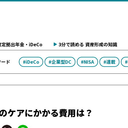
定拠出年金・iDeCo
3分で読める 資産形成の知識
ワード
#iDeCo
#企業型DC
#NISA
#連載
歯のケアにかかる費用は？