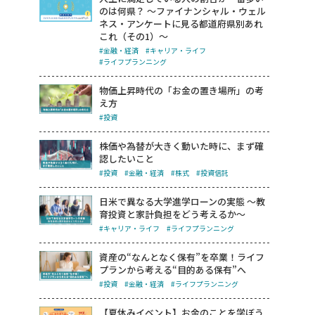
のは何県？ ～ファイナンシャル・ウェル
ネス・アンケートに見る都道府県別あれ
これ（その1）～
#金融・経済
#キャリア・ライフ
#ライフプランニング
物価上昇時代の「お金の置き場所」の考
え方
#投資
株価や為替が大きく動いた時に、まず確
認したいこと
#投資
#金融・経済
#株式
#投資信託
日米で異なる大学進学ローンの実態 ～教
育投資と家計負担をどう考えるか～
#キャリア・ライフ
#ライフプランニング
資産の“なんとなく保有”を卒業！ライフ
プランから考える“目的ある保有”へ
#投資
#金融・経済
#ライフプランニング
【夏休みイベント】お金のことを学ぼう