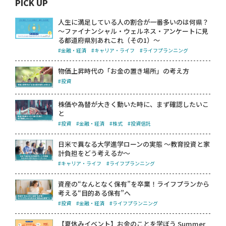
PICK UP
人生に満足している人の割合が一番多いのは何県？
～ファイナンシャル・ウェルネス・アンケートに見
る都道府県別あれこれ（その1）～
#金融・経済
#キャリア・ライフ
#ライフプランニング
物価上昇時代の「お金の置き場所」の考え方
#投資
株価や為替が大きく動いた時に、まず確認したいこ
と
#投資
#金融・経済
#株式
#投資信託
日米で異なる大学進学ローンの実態 ～教育投資と家
計負担をどう考えるか～
#キャリア・ライフ
#ライフプランニング
資産の“なんとなく保有”を卒業！ライフプランから
考える“目的ある保有”へ
#投資
#金融・経済
#ライフプランニング
【夏休みイベント】お金のことを学ぼう Summer