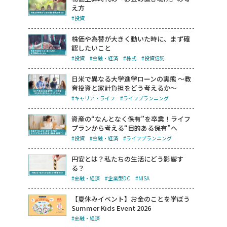
え方
#投資
株価や為替が大きく動いた時に、まず確
認したいこと
#投資
#金融・経済
#株式
#投資信託
日米で異なる大学進学ローンの実態 ～教
育投資と家計負担をどう考えるか～
#キャリア・ライフ
#ライフプランニング
資産の“なんとなく保有”を卒業！ライフ
プランから考える“目的ある保有”へ
#投資
#金融・経済
#ライフプランニング
円安とは？私たちの生活にどう影響す
る？
#金融・経済
#企業型DC
#NISA
【夏休みイベント】お金のことを学ぼう
Summer Kids Event 2026
#金融・経済