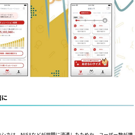
倍に
。
トウシカは、NISAなどが世間に浸透したためか、ユーザー数が増