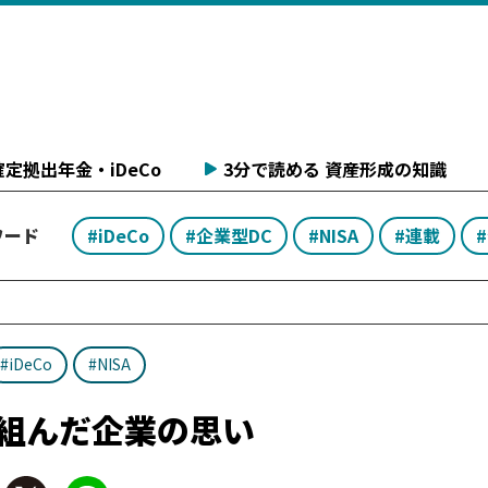
定拠出年金・iDeCo
3分で読める 資産形成の知識
ワード
#iDeCo
#企業型DC
#NISA
#連載
#iDeCo
#NISA
組んだ企業の思い