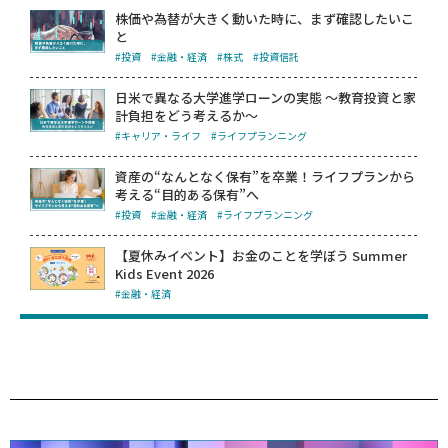
株価や為替が大きく動いた時に、まず確認したいこ
と
#投資
#金融・経済
#株式
#投資信託
日米で異なる大学進学ローンの実態 ～教育投資と家
計負担をどう考えるか～
#キャリア・ライフ
#ライフプランニング
資産の“なんとなく保有”を卒業！ライフプランから
考える“目的ある保有”へ
#投資
#金融・経済
#ライフプランニング
【夏休みイベント】お金のことを学ぼう Summer
Kids Event 2026
#金融・経済