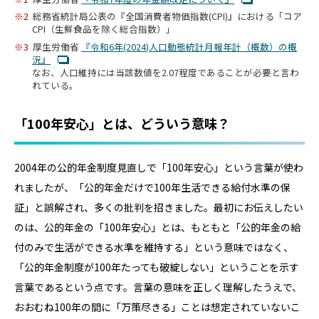
2
総務省統計局公表の『全国消費者物価指数(CPI)』における「コア
CPI（生鮮食品を除く総合指数）」
3
厚生労働省
『令和6年(2024)人口動態統計月報年計（概数）の概
況』
なお、人口維持には当該数値を2.07程度であることが必要と言わ
れている。
「100年安心」とは、どういう意味？
2004年の公的年金制度見直しで「100年安心」という言葉が使わ
れましたが、「公的年金だけで100年生活できる給付水準の保
証」と誤解され、多くの批判を招きました。最初にお伝えしたい
のは、公的年金の「100年安心」とは、もともと「公的年金の給
付のみで生活ができる水準を維持する」という意味ではなく、
「公的年金制度が100年たっても破綻しない」ということを示す
言葉であるという点です。言葉の意味を正しく理解したうえで、
おおむね100年の間に「万策尽きる」ことは想定されていないこ