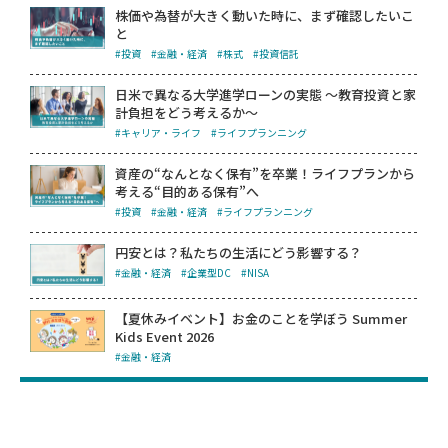
株価や為替が大きく動いた時に、まず確認したいこ
と
#投資
#金融・経済
#株式
#投資信託
日米で異なる大学進学ローンの実態 ～教育投資と家
計負担をどう考えるか～
#キャリア・ライフ
#ライフプランニング
資産の“なんとなく保有”を卒業！ライフプランから
考える“目的ある保有”へ
#投資
#金融・経済
#ライフプランニング
円安とは？私たちの生活にどう影響する？
#金融・経済
#企業型DC
#NISA
【夏休みイベント】お金のことを学ぼう Summer
Kids Event 2026
#金融・経済