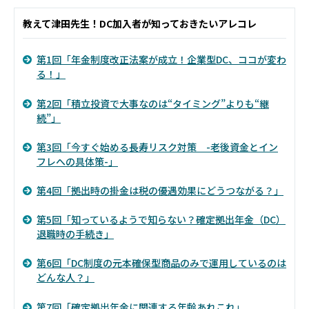
教えて津田先生！DC加入者が知っておきたいアレコレ
第1回「年金制度改正法案が成立！企業型DC、ココが変わ
る！」
第2回「積立投資で大事なのは“タイミング”よりも“継
続”」
第3回「今すぐ始める長寿リスク対策 -老後資金とイン
フレへの具体策-」
第4回「拠出時の掛金は税の優遇効果にどうつながる？」
第5回「知っているようで知らない？確定拠出年金（DC）
退職時の手続き」
第6回「DC制度の元本確保型商品のみで運用しているのは
どんな人？」
第7回「確定拠出年金に関連する年齢あれこれ」