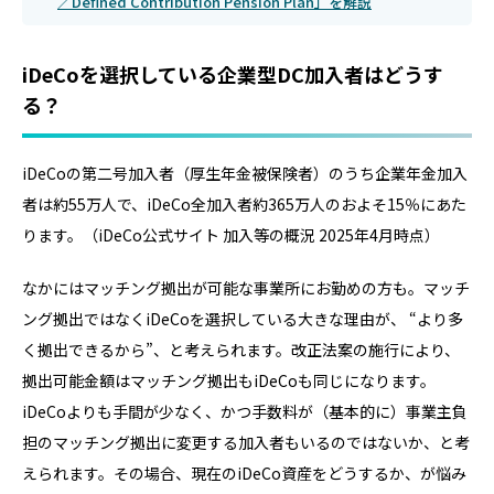
／Defined Contribution Pension Plan」を解説
iDeCoを選択している企業型DC加入者はどうす
る？
iDeCoの第二号加入者（厚生年金被保険者）のうち企業年金加入
者は約55万人で、iDeCo全加入者約365万人のおよそ15％にあた
ります。（iDeCo公式サイト 加入等の概況 2025年4月時点）
なかにはマッチング拠出が可能な事業所にお勤めの方も。マッチ
ング拠出ではなくiDeCoを選択している大きな理由が、 “より多
く拠出できるから”、と考えられます。改正法案の施行により、
拠出可能金額はマッチング拠出もiDeCoも同じになります。
iDeCoよりも手間が少なく、かつ手数料が（基本的に）事業主負
担のマッチング拠出に変更する加入者もいるのではないか、と考
えられます。その場合、現在のiDeCo資産をどうするか、が悩み