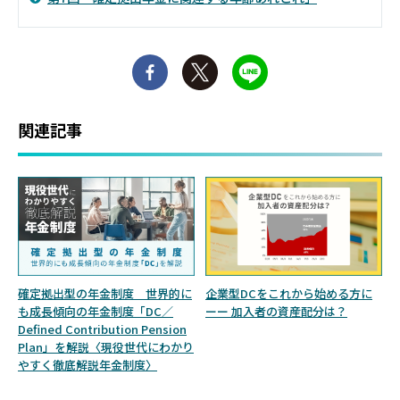
関連記事
確定拠出型の年金制度 世界的に
企業型DCをこれから始める方に
も成長傾向の年金制度「DC／
ーー 加入者の資産配分は？
Defined Contribution Pension
Plan」を解説〈現役世代にわかり
やすく徹底解説年金制度〉