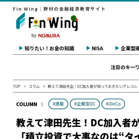
Fin Wing｜野村の金融経済教育サイト
知りたい！お金の知識
NISA
企業型確
注目のキー
TOP
コラム
教えて津田先生！DC加入者が知っておきたいアレコレ 
COLUMN
#連載
#企業型DC
#iDeCo
教えて津田先生！DC加入者
「積立投資で大事なのは“タイ