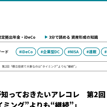
定拠出年金・iDeCo
3分で読める 資産形成の知識
ワード
#iDeCo
#企業型DC
#NISA
#連載
第2回「積立投資で大事なのは“タイミング”よりも“継続”」
が知っておきたいアレコレ 第2回
ミング”よりも“継続”」