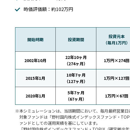
時価評価額：約102万円
投資元本
開始時期
投資期間
（毎月1万円）
22年10ヶ月
2002年10月
1万円×274回
（274ヶ月）
10年7ヶ月
2015年1月
1万円×127回
（127ヶ月）
5年7ヶ月
2020年1月
1万円×67回
（67ヶ月）
本シミュレーションは、当該期間において、毎月最終営業日
対象ファンドは「野村国内株式インデックスファンド・TOPI
ァンドとしての運用実績を基にしています。
「野村国内株式インデックスファンド・TOPIX（確定拠出