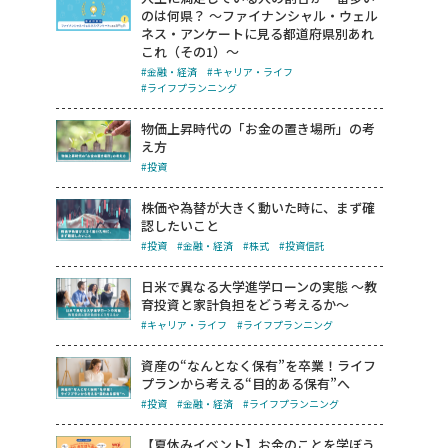
のは何県？ ～ファイナンシャル・ウェル
ネス・アンケートに見る都道府県別あれ
これ（その1）～
#金融・経済
#キャリア・ライフ
#ライフプランニング
物価上昇時代の「お金の置き場所」の考
え方
#投資
株価や為替が大きく動いた時に、まず確
認したいこと
#投資
#金融・経済
#株式
#投資信託
日米で異なる大学進学ローンの実態 ～教
育投資と家計負担をどう考えるか～
#キャリア・ライフ
#ライフプランニング
資産の“なんとなく保有”を卒業！ライフ
プランから考える“目的ある保有”へ
#投資
#金融・経済
#ライフプランニング
【夏休みイベント】お金のことを学ぼう