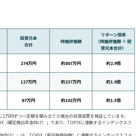
リターン倍率
投資元本
時価評価額
（時価評価額 ÷ 投
合計
資元本合計）
274万円
約807万円
約2.9倍
127万円
約237万円
約1.9倍
67万円
約102万円
約1.5倍
に1万円ずつ一定額を積み立てた場合の投資成果を検証しています。
X（確定拠出年金向け）」であり、TOPIXに連動するインデックスフ
年金向け）」は、TOPIX（東証株価指数）に連動するインデックスファ