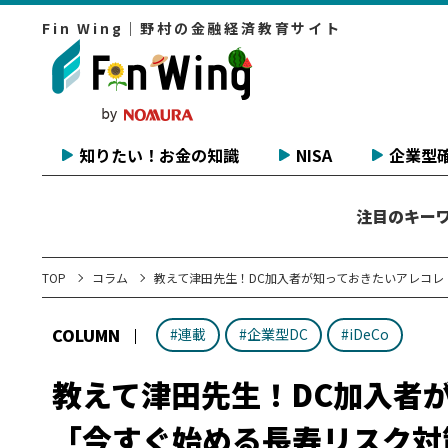
Fin Wing｜野村の金融経済教育サイト
知りたい！お金の知識
NISA
企業型確
注目のキー
TOP
コラム
教えて津田先生！DC加入者が知っておきたいアレコレ
COLUMN
#連載
#企業型DC
#iDeCo
教えて津田先生！DC加入者
「今すぐ始める長寿リスク対