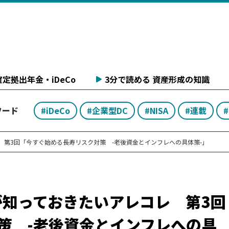
定拠出年金・iDeCo
3分で読める 資産形成の知識
ワード
#iDeCo
#企業型DC
#NISA
#連載
 第3回「今すぐ始める長寿リスク対策 -老後資金とインフレへの具体策-」
が知っておきたいアレコレ 第3回
策 -老後資金とインフレへの具