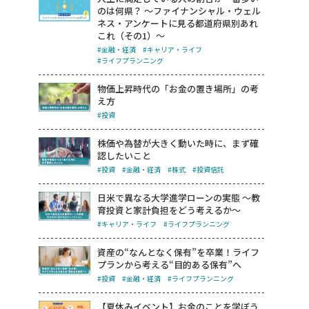
のは何県？ ～ファイナンシャル・ウェル
ネス・アンケートに見る都道府県別あれ
これ（その1）～
#金融・経済
#キャリア・ライフ
#ライフプランニング
物価上昇時代の「お金の置き場所」の考
え方
#投資
株価や為替が大きく動いた時に、まず確
認したいこと
#投資
#金融・経済
#株式
#投資信託
日米で異なる大学進学ローンの実態 ～教
育投資と家計負担をどう考えるか～
#キャリア・ライフ
#ライフプランニング
資産の“なんとなく保有”を卒業！ライフ
プランから考える“目的ある保有”へ
#投資
#金融・経済
#ライフプランニング
【夏休みイベント】お金のことを学ぼう