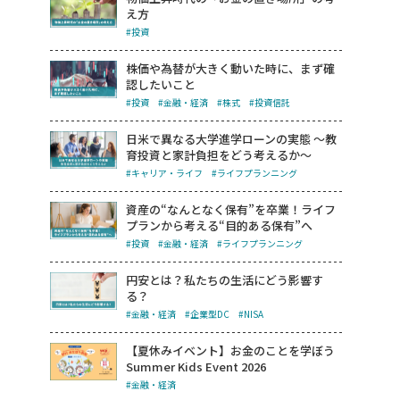
え方
#投資
株価や為替が大きく動いた時に、まず確
認したいこと
#投資
#金融・経済
#株式
#投資信託
日米で異なる大学進学ローンの実態 ～教
育投資と家計負担をどう考えるか～
#キャリア・ライフ
#ライフプランニング
資産の“なんとなく保有”を卒業！ライフ
プランから考える“目的ある保有”へ
#投資
#金融・経済
#ライフプランニング
円安とは？私たちの生活にどう影響す
る？
#金融・経済
#企業型DC
#NISA
【夏休みイベント】お金のことを学ぼう
Summer Kids Event 2026
#金融・経済