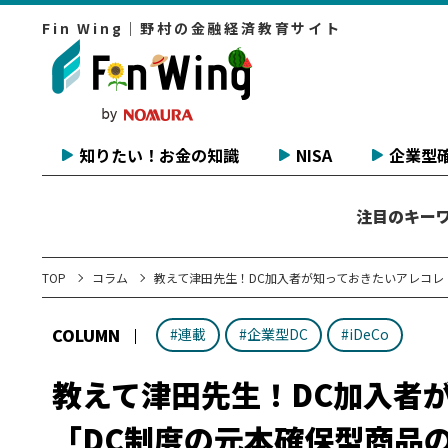
Fin Wing｜野村の金融経済教育サイト
知りたい！お金の知識
NISA
企業型確
注目のキー
TOP
コラム
教えて津田先生！DC加入者が知っておきたいアレコレ
COLUMN
#連載
#企業型DC
#iDeCo
教えて津田先生！DC加入者
「DC制度の元本確保型商品