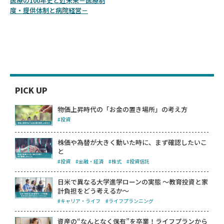
医療の100年史と近未来－医療制
度・提供体制と病院経営－
PICK UP
物価上昇時代の「お金の置き場所」の考え方
#投資
株価や為替が大きく動いた時に、まず確認したいこ
と
#投資
#金融・経済
#株式
#投資信託
日米で異なる大学進学ローンの実態 ～教育投資と家
計負担をどう考えるか～
#キャリア・ライフ
#ライフプランニング
資産の“なんとなく保有”を卒業！ライフプランから