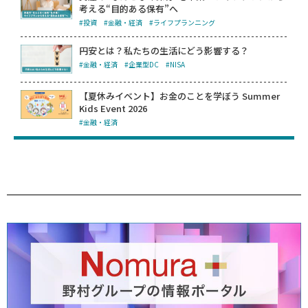
考える“目的ある保有”へ
#投資
#金融・経済
#ライフプランニング
円安とは？私たちの生活にどう影響する？
#金融・経済
#企業型DC
#NISA
【夏休みイベント】お金のことを学ぼう Summer
Kids Event 2026
#金融・経済