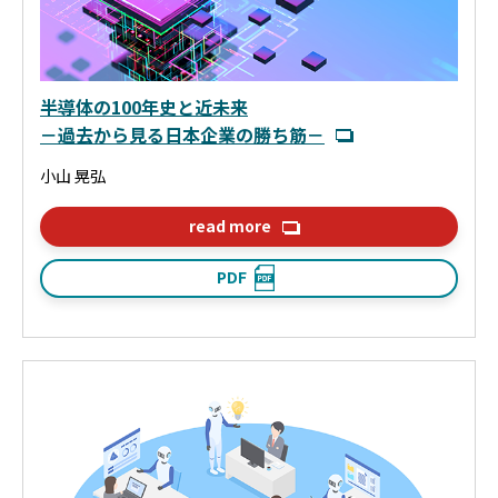
半導体の100年史と近未来
－過去から見る日本企業の勝ち筋－
小山 晃弘
read more
PDF