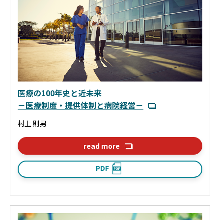
医療の100年史と近未来
－医療制度・提供体制と病院経営－
村上 則男
read more
PDF