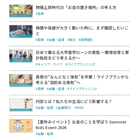
物価上昇時代の「お金の置き場所」の考え方
#投資
株価や為替が大きく動いた時に、まず確認したいこ
と
#投資
#金融・経済
#株式
#投資信託
日米で異なる大学進学ローンの実態 ～教育投資と家
計負担をどう考えるか～
#キャリア・ライフ
#ライフプランニング
資産の“なんとなく保有”を卒業！ライフプランから
考える“目的ある保有”へ
#投資
#金融・経済
#ライフプランニング
円安とは？私たちの生活にどう影響する？
#金融・経済
#企業型DC
#NISA
【夏休みイベント】お金のことを学ぼう Summer
Kids Event 2026
#金融・経済