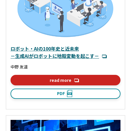
ロボット・AIの100年史と近未来
－生成AIがロボットに地殻変動を起こす－
中野 友道
read more
PDF