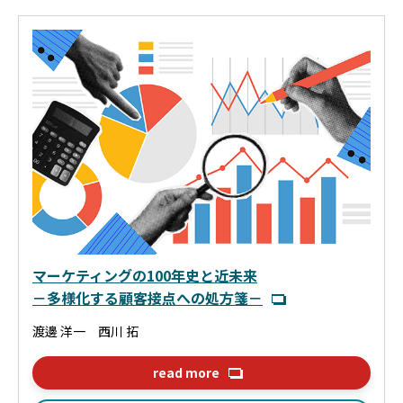
マーケティングの100年史と近未来
－多様化する顧客接点への処方箋－
渡邊 洋一 西川 拓
read more