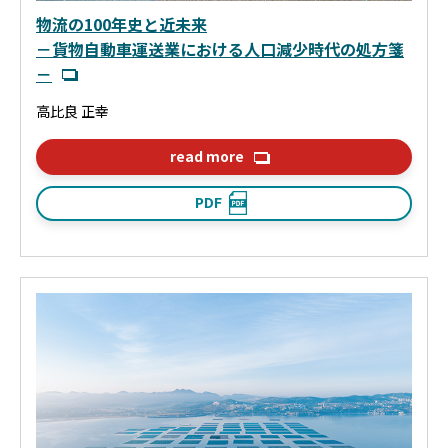
物流の100年史と近未来
－貨物自動車運送業における人口減少時代の処方箋
－
高比良 正幸
read more
PDF