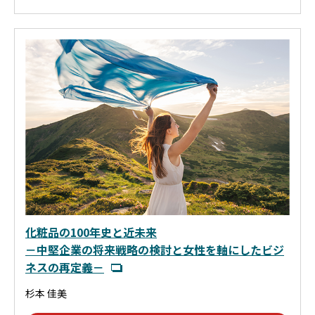
化粧品の100年史と近未来
－中堅企業の将来戦略の検討と女性を軸にしたビジ
ネスの再定義－
杉本 佳美