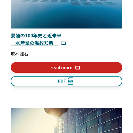
養殖の100年史と近未来
－水産業の温故知新－
坂本 雄右
read more
PDF