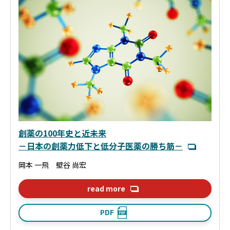
創薬の100年史と近未来
－日本の創薬力低下と低分子医薬の勝ち筋－
岡本 一飛 壁谷 尚宏
read more
PDF