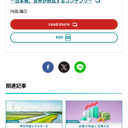
－日本発、世界が熱狂するコンテンツ－
内田 雄己
read more
PDF
関連記事