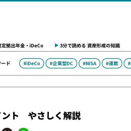
定拠出年金・iDeCo
3分で読める 資産形成の知識
ワード
#iDeCo
#企業型DC
#NISA
#連載
イント やさしく解説