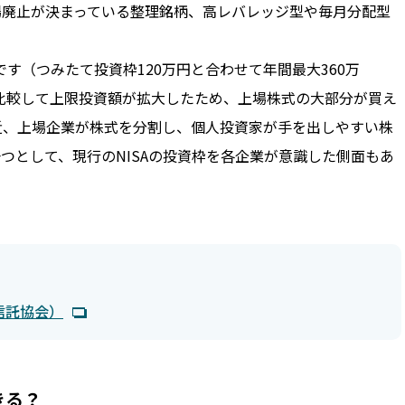
場廃止が決まっている整理銘柄、高レバレッジ型や毎月分配型
です（つみたて投資枠120万円と合わせて年間最大360万
円と比較して上限投資額が拡大したため、上場株式の大部分が買え
近、上場企業が株式を分割し、個人投資家が手を出しやすい株
つとして、現行のNISAの投資枠を各企業が意識した側面もあ
信託協会）
きる？