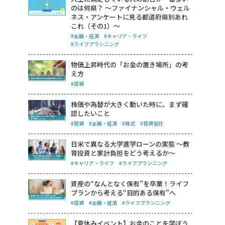
のは何県？ ～ファイナンシャル・ウェル
ネス・アンケートに見る都道府県別あれ
これ（その1）～
#金融・経済
#キャリア・ライフ
#ライフプランニング
物価上昇時代の「お金の置き場所」の考
え方
#投資
株価や為替が大きく動いた時に、まず確
認したいこと
#投資
#金融・経済
#株式
#投資信託
日米で異なる大学進学ローンの実態 ～教
育投資と家計負担をどう考えるか～
#キャリア・ライフ
#ライフプランニング
資産の“なんとなく保有”を卒業！ライフ
プランから考える“目的ある保有”へ
#投資
#金融・経済
#ライフプランニング
【夏休みイベント】お金のことを学ぼう