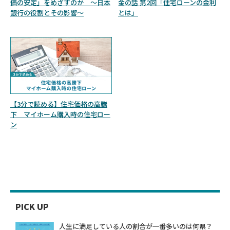
価の安定」をめざすのか ～日本
金の話 第2回「住宅ローンの金利
銀行の役割とその影響～
とは」
【3分で読める】住宅価格の高騰
下 マイホーム購入時の住宅ロー
ン
PICK UP
人生に満足している人の割合が一番多いのは何県？