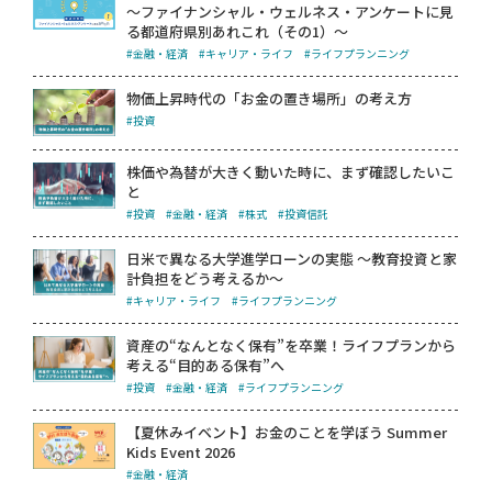
～ファイナンシャル・ウェルネス・アンケートに見
る都道府県別あれこれ（その1）～
#金融・経済
#キャリア・ライフ
#ライフプランニング
物価上昇時代の「お金の置き場所」の考え方
#投資
株価や為替が大きく動いた時に、まず確認したいこ
と
#投資
#金融・経済
#株式
#投資信託
日米で異なる大学進学ローンの実態 ～教育投資と家
計負担をどう考えるか～
#キャリア・ライフ
#ライフプランニング
資産の“なんとなく保有”を卒業！ライフプランから
考える“目的ある保有”へ
#投資
#金融・経済
#ライフプランニング
【夏休みイベント】お金のことを学ぼう Summer
Kids Event 2026
#金融・経済