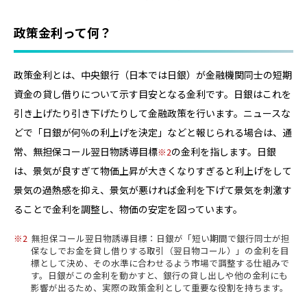
政策金利って何？
政策金利とは、中央銀行（日本では日銀）が金融機関同士の短期
資金の貸し借りについて示す目安となる金利です。日銀はこれを
引き上げたり引き下げたりして金融政策を行います。ニュースな
どで「日銀が何％の利上げを決定」などと報じられる場合は、通
常、無担保コール翌日物誘導目標
の金利を指します。日銀
2
は、景気が良すぎて物価上昇が大きくなりすぎると利上げをして
景気の過熱感を抑え、景気が悪ければ金利を下げて景気を刺激す
ることで金利を調整し、物価の安定を図っています。
2
無担保コール翌日物誘導目標：日銀が「短い期間で銀行同士が担
保なしでお金を貸し借りする取引（翌日物コール）」の金利を目
標として決め、その水準に合わせるよう市場で調整する仕組みで
す。日銀がこの金利を動かすと、銀行の貸し出しや他の金利にも
影響が出るため、実際の政策金利として重要な役割を持ちます。