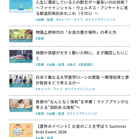
人生に満足している人の割合が一番多いのは何県？
～ファイナンシャル・ウェルネス・アンケートに見
る都道府県別あれこれ（その1）～
#金融・経済
#キャリア・ライフ
#ライフプランニング
物価上昇時代の「お金の置き場所」の考え方
#投資
株価や為替が大きく動いた時に、まず確認したいこ
と
#投資
#金融・経済
#株式
#投資信託
日米で異なる大学進学ローンの実態 ～教育投資と家
計負担をどう考えるか～
#キャリア・ライフ
#ライフプランニング
資産の“なんとなく保有”を卒業！ライフプランから
考える“目的ある保有”へ
#投資
#金融・経済
#ライフプランニング
【夏休みイベント】お金のことを学ぼう Summer
Kids Event 2026
#金融・経済