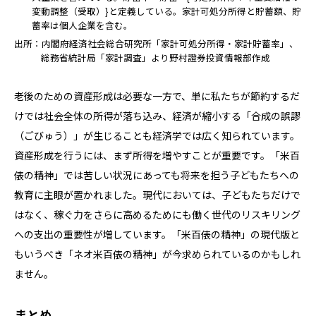
変動調整（受取）}と定義している。家計可処分所得と貯蓄額、貯
蓄率は個人企業を含む。
出所：内閣府経済社会総合研究所「家計可処分所得・家計貯蓄率」、
総務省統計局「家計調査」より野村證券投資情報部作成
老後のための資産形成は必要な一方で、単に私たちが節約するだ
けでは社会全体の所得が落ち込み、経済が縮小する「合成の誤謬
（ごびゅう）」が生じることも経済学では広く知られています。
資産形成を行うには、まず所得を増やすことが重要です。「米百
俵の精神」では苦しい状況にあっても将来を担う子どもたちへの
教育に主眼が置かれました。現代においては、子どもたちだけで
はなく、稼ぐ力をさらに高めるためにも働く世代のリスキリング
への支出の重要性が増しています。「米百俵の精神」の現代版と
もいうべき「ネオ米百俵の精神」が今求められているのかもしれ
ません。
まとめ