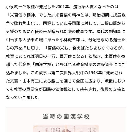
小泉純一郎政権が発足した2001年、流行語大賞となったのは
「米百俵の精神」でした。米百俵の精神とは、明治初期に戊辰戦
争で敗れ焦土化し、困窮していた長岡藩に対して、三根山藩から
支援のために百俵の米が贈られた際の故事です。現代の副知事に
相当する大参事の職にあった小林虎三郎は、分配を求める藩士た
ちの声を押し切り、 「百俵の米も、食えばたちまちなくなるが、
教育にあてれば明日の一万、百万俵となる」と説き、米百俵を売
却した代金を「国漢学校」と呼ばれる教育機関の建設資金につぎ
込みました。この故事は第二次世界大戦中の1943年に発表され
た文豪・山本有三による戯曲を通じて全国に広まり、戦後におい
ても教育の重要性が国民の価値観として共有され、復興の支柱と
なっていきました。