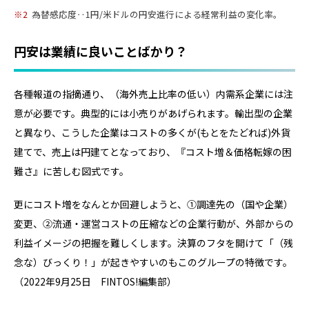
2
為替感応度‥1円/米ドルの円安進行による経常利益の変化率。
円安は業績に良いことばかり？
各種報道の指摘通り、（海外売上比率の低い）内需系企業には注
意が必要です。典型的には小売りがあげられます。輸出型の企業
と異なり、こうした企業はコストの多くが(もとをたどれば)外貨
建てで、売上は円建てとなっており、『コスト増＆価格転嫁の困
難さ』に苦しむ図式です。
更にコスト増をなんとか回避しようと、①調達先の（国や企業）
変更、②流通・運営コストの圧縮などの企業行動が、外部からの
利益イメージの把握を難しくします。決算のフタを開けて「（残
念な）びっくり！」が起きやすいのもこのグループの特徴です。
（2022年9月25日 FINTOS!編集部）