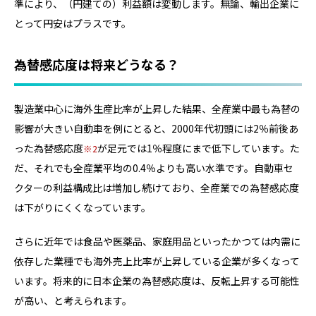
準により、（円建ての）利益額は変動します。無論、輸出企業に
とって円安はプラスです。
為替感応度は将来どうなる？
製造業中心に海外生産比率が上昇した結果、全産業中最も為替の
影響が大きい自動車を例にとると、2000年代初頭には2％前後あ
った為替感応度
が足元では1％程度にまで低下しています。た
2
だ、それでも全産業平均の0.4％よりも高い水準です。自動車セ
クターの利益構成比は増加し続けており、全産業での為替感応度
は下がりにくくなっています。
さらに近年では食品や医薬品、家庭用品といったかつては内需に
依存した業種でも海外売上比率が上昇している企業が多くなって
います。将来的に日本企業の為替感応度は、反転上昇する可能性
が高い、と考えられます。