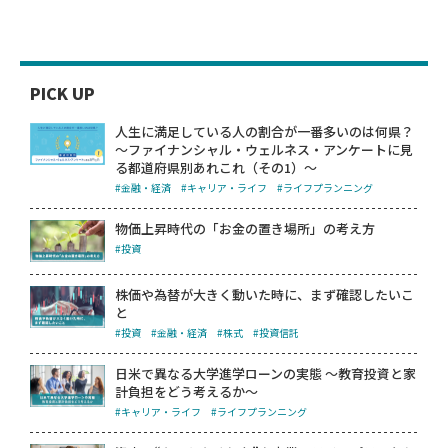
PICK UP
人生に満足している人の割合が一番多いのは何県？
～ファイナンシャル・ウェルネス・アンケートに見
る都道府県別あれこれ（その1）～
#金融・経済
#キャリア・ライフ
#ライフプランニング
物価上昇時代の「お金の置き場所」の考え方
#投資
株価や為替が大きく動いた時に、まず確認したいこ
と
#投資
#金融・経済
#株式
#投資信託
日米で異なる大学進学ローンの実態 ～教育投資と家
計負担をどう考えるか～
#キャリア・ライフ
#ライフプランニング