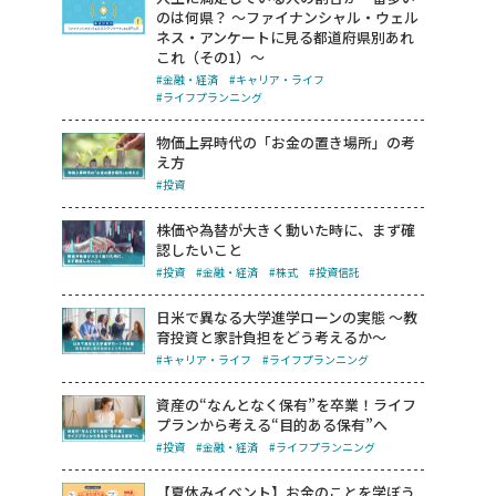
のは何県？ ～ファイナンシャル・ウェル
ネス・アンケートに見る都道府県別あれ
これ（その1）～
#金融・経済
#キャリア・ライフ
#ライフプランニング
物価上昇時代の「お金の置き場所」の考
え方
#投資
株価や為替が大きく動いた時に、まず確
認したいこと
#投資
#金融・経済
#株式
#投資信託
日米で異なる大学進学ローンの実態 ～教
育投資と家計負担をどう考えるか～
#キャリア・ライフ
#ライフプランニング
資産の“なんとなく保有”を卒業！ライフ
プランから考える“目的ある保有”へ
#投資
#金融・経済
#ライフプランニング
【夏休みイベント】お金のことを学ぼう