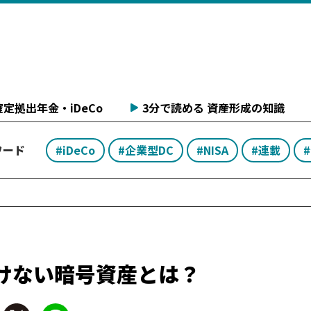
定拠出年金・iDeCo
3分で読める 資産形成の知識
ワード
#iDeCo
#企業型DC
#NISA
#連載
聞けない暗号資産とは？