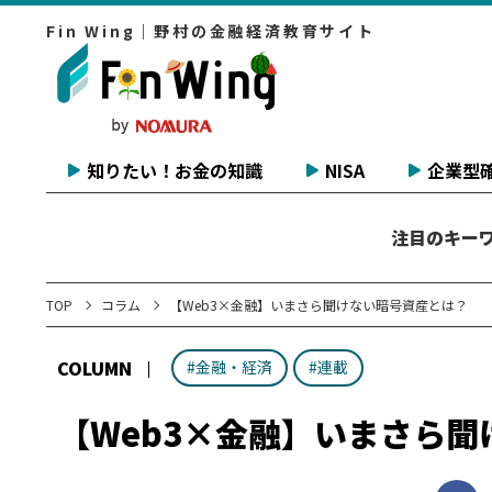
Fin Wing｜野村の金融経済教育サイト
知りたい！お金の知識
NISA
企業型確
注目のキー
TOP
コラム
【Web3×金融】いまさら聞けない暗号資産とは？
COLUMN
#金融・経済
#連載
【Web3×金融】いまさら