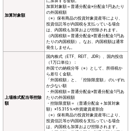
に加算する金額。
加算対象額＝普通分配金×分配金1円あたり
の外国税額
加算対象額
（※）保有商品の投資対象資産等により、
投資信託等が内国税を支払っている場合
は、内国税も加算および控除されます。
（内国税額＝普通分配金×普通分配金1円あ
たりの内国税額）。なお、内国税額は通常
発生しません。
国内株式（ETF、REIT、JDR）、国内投信
（1万口単位）：
外国での納税分等（※）として、所得税か
ら差引く金額。
「外国税額」と、「控除限度額」 のいずれ
か少ない額
・外国税額＝普通分配金×普通分配金1円あ
上場株式配当等控除
たりの外国税額
額
・控除限度額＝（普通分配金＋加算対象
額）×15.315％×外貨建資産割合
（※）保有商品の投資対象資産等により、
投資信託等が内国税を支払っている場合
は、内国税も加算および控除されます。