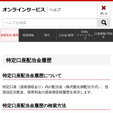
閉じる
SMA/
口座情報/手続
資産状況/履歴
投資情報
取引
入出金/振替
ファンドラッ
き
プ
特定口座配当金履歴
特定口座配当金履歴について
特定口座（源泉徴収あり）内の配当金（株式数比例配分方式）、投
資信託分配金、債券利金の源泉徴収税履歴を表示します。
特定口座配当金履歴の検索方法