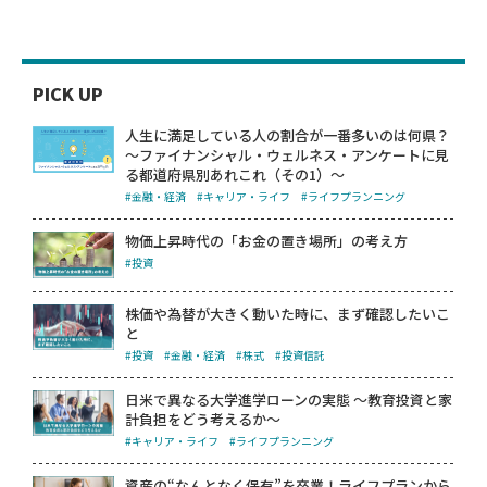
PICK UP
人生に満足している人の割合が一番多いのは何県？
～ファイナンシャル・ウェルネス・アンケートに見
る都道府県別あれこれ（その1）～
#金融・経済
#キャリア・ライフ
#ライフプランニング
物価上昇時代の「お金の置き場所」の考え方
#投資
株価や為替が大きく動いた時に、まず確認したいこ
と
#投資
#金融・経済
#株式
#投資信託
日米で異なる大学進学ローンの実態 ～教育投資と家
計負担をどう考えるか～
#キャリア・ライフ
#ライフプランニング
資産の“なんとなく保有”を卒業！ライフプランから