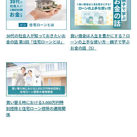
30代の社会人が知っておきたいお
良い借金は人生を豊かにする？ロ
金の話 第1回「住宅ローンとは」
ーンの上手な使い方—親子で学ぶ
お金の話（5）
買い替え時における3,000万円特
別控除と住宅ローン控除の適用関
係