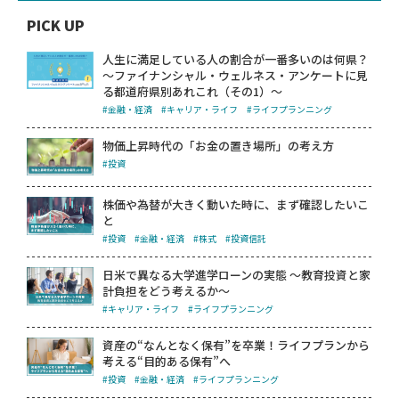
PICK UP
人生に満足している人の割合が一番多いのは何県？
～ファイナンシャル・ウェルネス・アンケートに見
る都道府県別あれこれ（その1）～
#金融・経済
#キャリア・ライフ
#ライフプランニング
物価上昇時代の「お金の置き場所」の考え方
#投資
株価や為替が大きく動いた時に、まず確認したいこ
と
#投資
#金融・経済
#株式
#投資信託
日米で異なる大学進学ローンの実態 ～教育投資と家
計負担をどう考えるか～
#キャリア・ライフ
#ライフプランニング
資産の“なんとなく保有”を卒業！ライフプランから
考える“目的ある保有”へ
#投資
#金融・経済
#ライフプランニング