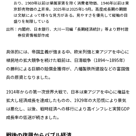
おり、1969年以前は帰属家賃を除く消費者物価、1946年以前は東
京卸売物価の上昇率。2025年は2025年1-9月。高度成長期の期間
は文献によって様々な見方がある。見やすさを優先して縦軸の目
盛りを制限している
出所：内閣府、日本銀行、大川一司編「長期経済統計」等より野村證
券投資情報部作成
具体的には、帝国主義が強まる中、欧米列強と東アジアを中心に
植民地の拡大競争を続けた戦前は、日清戦争（1894～1895年）
の勝利による巨額の賠償金獲得が、八幡製鉄所建設などの富国強
兵の原資となりました。
1914年からの第一次世界大戦で、日本は東アジアを中心に権益を
拡大し経済成長を達成したものの、1929年の大恐慌により景気
は悪化し、以後、戦時経済への移行により高インフレと実質GDP
成長率の低迷が続きました。
戦後の復興からバブル経済