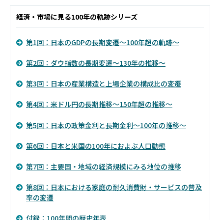
経済・市場に見る100年の軌跡シリーズ
第1回：日本のGDPの長期変遷～100年超の軌跡～
第2回：ダウ指数の長期変遷～130年の推移～
第3回：日本の産業構造と上場企業の構成比の変遷
第4回：米ドル円の長期推移～150年超の推移～
第5回：日本の政策金利と長期金利～100年の推移～
第6回：日本と米国の100年におよぶ人口動態
第7回：主要国・地域の経済規模にみる地位の推移
第8回：日本における家庭の耐久消費財・サービスの普及
率の変遷
付録：100年間の歴史年表