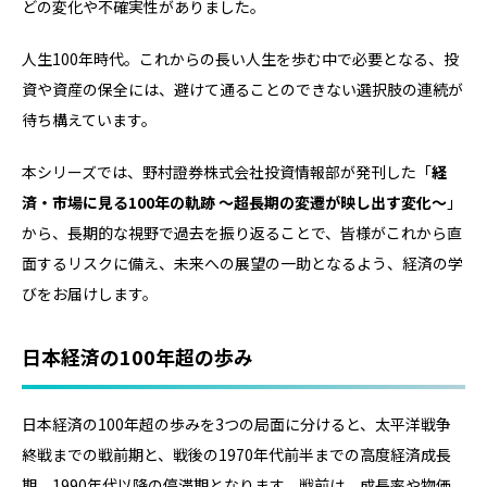
どの変化や不確実性がありました。
人生100年時代。これからの長い人生を歩む中で必要となる、投
資や資産の保全には、避けて通ることのできない選択肢の連続が
待ち構えています。
本シリーズでは、野村證券株式会社投資情報部が発刊した「
経
済・市場に見る100年の軌跡 ～超長期の変遷が映し出す変化～
」
から、長期的な視野で過去を振り返ることで、皆様がこれから直
面するリスクに備え、未来への展望の一助となるよう、経済の学
びをお届けします。
日本経済の100年超の歩み
日本経済の100年超の歩みを3つの局面に分けると、太平洋戦争
終戦までの戦前期と、戦後の1970年代前半までの高度経済成長
期、1990年代以降の停滞期となります。戦前は、成長率や物価