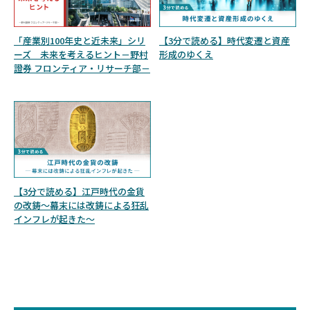
「産業別100年史と近未来」シリ
【3分で読める】時代変遷と資産
ーズ 未来を考えるヒント－野村
形成のゆくえ
證券 フロンティア・リサーチ部－
【3分で読める】江戸時代の金貨
の改鋳～幕末には改鋳による狂乱
インフレが起きた～