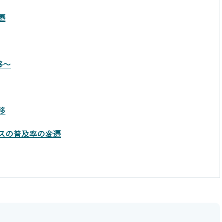
遷
移～
移
スの普及率の変遷