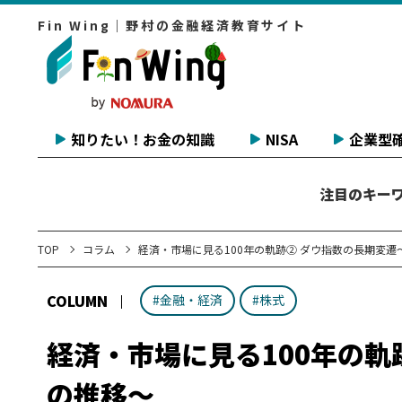
Fin Wing｜野村の金融経済教育サイト
知りたい！お金の知識
NISA
企業型確
注目のキー
TOP
コラム
経済・市場に見る100年の軌跡② ダウ指数の長期変遷～
COLUMN
#金融・経済
#株式
経済・市場に見る100年の軌
の推移～