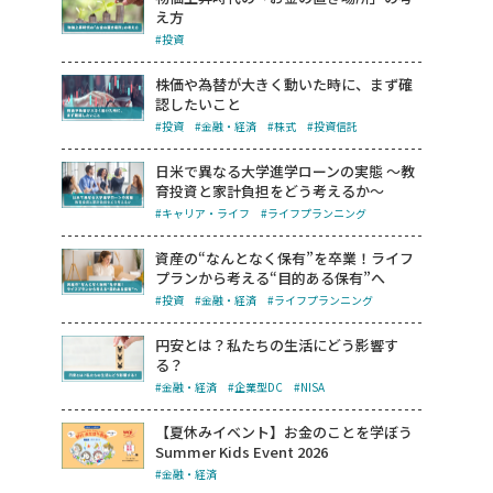
え方
#投資
株価や為替が大きく動いた時に、まず確
認したいこと
#投資
#金融・経済
#株式
#投資信託
日米で異なる大学進学ローンの実態 ～教
育投資と家計負担をどう考えるか～
#キャリア・ライフ
#ライフプランニング
資産の“なんとなく保有”を卒業！ライフ
プランから考える“目的ある保有”へ
#投資
#金融・経済
#ライフプランニング
円安とは？私たちの生活にどう影響す
る？
#金融・経済
#企業型DC
#NISA
【夏休みイベント】お金のことを学ぼう
Summer Kids Event 2026
#金融・経済