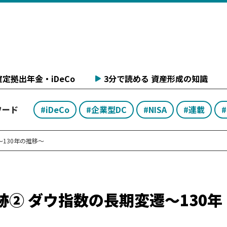
定拠出年金・iDeCo
3分で読める 資産形成の知識
ワード
#iDeCo
#企業型DC
#NISA
#連載
130年の推移～
跡② ダウ指数の長期変遷～130年