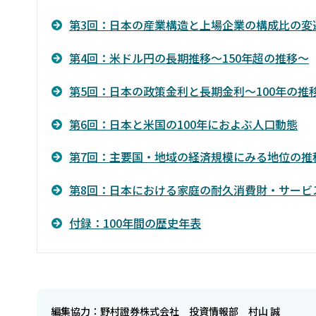
第3回：日本の産業構造と上場企業の構成比の変
第4回：米ドル円の長期推移～150年超の推移～
第5回：日本の政策金利と長期金利～100年の推
第6回：日本と米国の100年におよぶ人口動態
第7回：主要国・地域の経済規模にみる地位の推
第8回：日本における家庭の耐久消費財・サービ
付録：100年間の歴史年表
編集協力：野村證券株式会社 投資情報部 村山 誠