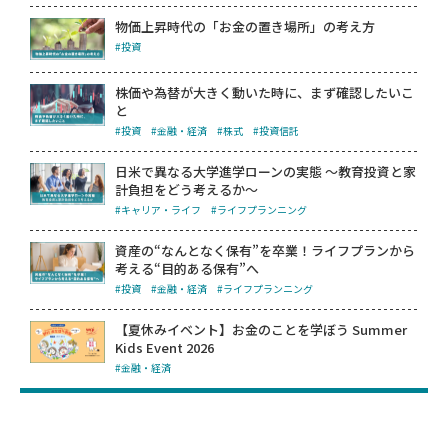
物価上昇時代の「お金の置き場所」の考え方
#投資
株価や為替が大きく動いた時に、まず確認したいこ
と
#投資
#金融・経済
#株式
#投資信託
日米で異なる大学進学ローンの実態 ～教育投資と家
計負担をどう考えるか～
#キャリア・ライフ
#ライフプランニング
資産の“なんとなく保有”を卒業！ライフプランから
考える“目的ある保有”へ
#投資
#金融・経済
#ライフプランニング
【夏休みイベント】お金のことを学ぼう Summer
Kids Event 2026
#金融・経済