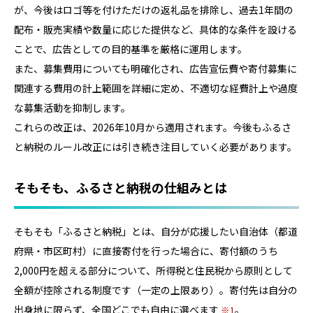
が、今後はロゴ等を付けただけの返礼品を排除し、過去1年間の
配布・販売実績や数量に応じた提供など、具体的な条件を設ける
ことで、広告としての目的基準を厳格に運用します。
また、募集費用についても明確化され、広告宣伝費や寄付募集に
関連する費用の計上範囲を詳細に定め、不適切な経費計上や過度
な募集活動を抑制します。
これらの改正は、2026年10月から適用されます。今後もふるさ
と納税のルール改正には引き続き注目していく必要があります。
そもそも、ふるさと納税の仕組みとは
そもそも「ふるさと納税」とは、自分が応援したい自治体（都道
府県・市区町村）に直接寄付を行った場合に、寄付額のうち
2,000円を超える部分について、所得税と住民税から原則として
全額が控除される制度です（一定の上限あり）。寄付先は自分の
出身地に限らず、全国どこでも自由に選べます
。
1