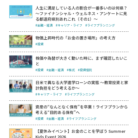
人生に満足している人の割合が一番多いのは何県？
～ファイナンシャル・ウェルネス・アンケートに見
る都道府県別あれこれ（その1）～
#金融・経済
#キャリア・ライフ
#ライフプランニング
物価上昇時代の「お金の置き場所」の考え方
#投資
株価や為替が大きく動いた時に、まず確認したいこ
と
#投資
#金融・経済
#株式
#投資信託
日米で異なる大学進学ローンの実態 ～教育投資と家
計負担をどう考えるか～
#キャリア・ライフ
#ライフプランニング
資産の“なんとなく保有”を卒業！ライフプランから
考える“目的ある保有”へ
#投資
#金融・経済
#ライフプランニング
【夏休みイベント】お金のことを学ぼう Summer
Kids Event 2026