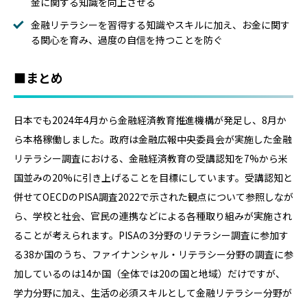
金に関する知識を向上させる
金融リテラシーを習得する知識やスキルに加え、お金に関す
る関心を育み、過度の自信を持つことを防ぐ
■まとめ
日本でも2024年4月から金融経済教育推進機構が発足し、8月か
ら本格稼働しました。政府は金融広報中央委員会が実施した金融
リテラシー調査における、金融経済教育の受講認知を7%から米
国並みの20%に引き上げることを目標にしています。受講認知と
併せてOECDのPISA調査2022で示された観点について参照しなが
ら、学校と社会、官民の連携などによる各種取り組みが実施され
ることが考えられます。PISAの3分野のリテラシー調査に参加す
る38か国のうち、ファイナンシャル・リテラシー分野の調査に参
加しているのは14か国（全体では20の国と地域）だけですが、
学力分野に加え、生活の必須スキルとして金融リテラシー分野が