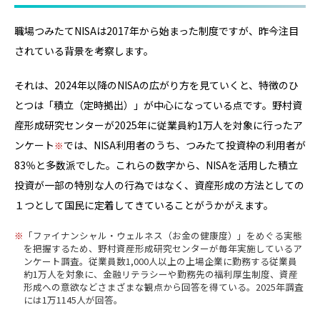
職場つみたてNISAは2017年から始まった制度ですが、昨今注目
されている背景を考察します。
それは、2024年以降のNISAの広がり方を見ていくと、特徴のひ
とつは「積立（定時拠出）」が中心になっている点です。野村資
産形成研究センターが2025年に従業員約1万人を対象に行ったア
ンケート
では、NISA利用者のうち、つみたて投資枠の利用者が
83％と多数派でした。これらの数字から、NISAを活用した積立
投資が一部の特別な人の行為ではなく、資産形成の方法としての
１つとして国民に定着してきていることがうかがえます。
「ファイナンシャル・ウェルネス（お金の健康度）」をめぐる実態
を把握するため、野村資産形成研究センターが毎年実施しているア
ンケート調査。従業員数1,000人以上の上場企業に勤務する従業員
約1万人を対象に、金融リテラシーや勤務先の福利厚生制度、資産
形成への意欲などさまざまな観点から回答を得ている。2025年調査
には1万1145人が回答。