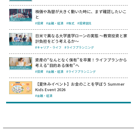
株価や為替が大きく動いた時に、まず確認したいこ
と
#投資
#金融・経済
#株式
#投資信託
日米で異なる大学進学ローンの実態 ～教育投資と家
計負担をどう考えるか～
#キャリア・ライフ
#ライフプランニング
資産の“なんとなく保有”を卒業！ライフプランから
考える“目的ある保有”へ
#投資
#金融・経済
#ライフプランニング
【夏休みイベント】お金のことを学ぼう Summer
Kids Event 2026
#金融・経済