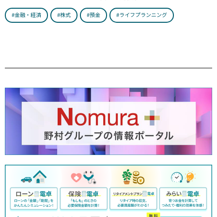
#金融・経済
#株式
#預金
#ライフプランニング