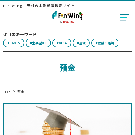
Fin Wing｜野村の金融経済教育サイト
注目のキーワード
#iDeCo
#企業型DC
#NISA
#連載
#金融・経済
預金
TOP
預金