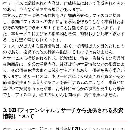
本サービスに記載された内容は、作成時点において作成されたもの
であり、予告なく変更する場合があります。
本文およびデータ等の著作権を含む知的所有権はフィスコに帰属
し、事前にフィスコへの書面による承諾を得ることなく本資料およ
びその複製物に修正・加工することは堅く禁じられています。ま
た、本サービスおよびその複製物を送信、複製および配布・譲渡す
ることは堅く禁じられています。
フィスコが提供する投資情報は、あくまで情報提供を目的としたも
のであり、投資その他の行動を勧誘するものではありません。
本サービスに掲載される株式、投資信託、債券、為替および商品等
金融商品は、企業の活動内容、経済政策や世界情勢などの影響によ
り、その価値を増大または減少することもあり、価値を失う場合が
あります。本サービスは、本サービスにより投資された資金がその
価値を維持または増大することを保証するものではなく、本資料に
基づいて投資を行った結果、お客様に何らかの損害が発生した場合
でも、フィスコは、理由のいかんを問わず、責任を負いません。
3. DZHフィナンシャルリサーチから提供される投資
情報について
本ホームページの一部には、株式会社DZHフィナンシャルリサーチ