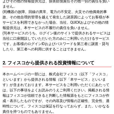
よびその他の情報提供元は、損害賠償責任その他一切の責任を負い
ません。
(8)機器の故障、回線の異常、電力の不安定、火災その他偶発的事
故、その他合理的管理を越えて発生した諸原因によってお客様が本
サービスを利用できなかった場合、当社、QUICKおよびその他の情
報提供元は、本サービスの不履行の責任を負いません。
(9)本サービスのうち、ログイン後のサイトで提供されるサービスは
当社に口座開設していただいた方のみにご利用いただけるサービス
です。お客様のログインIDおよびパスワードを第三者に譲渡・貸与
したり、第三者への利用に供することはできません。
2. フィスコから提供される投資情報について
本ホームページの一部には、株式会社フィスコ（以下「フィスコ」
といいます）から提供される情報（以下「本サービス」といいま
す）が含まれております。本サービスをご利用いただくにあたって
は、以下の事項をよくお読みのうえご利用ください。掲載される情
報はフィスコが信頼できると判断した情報源をもとにフィスコが作
成・表示したものですが、その内容及び情報の正確性、完全性、適
時性について、フィスコは保証を行なっておらず、また、いかなる
責任を持つものでもありません。