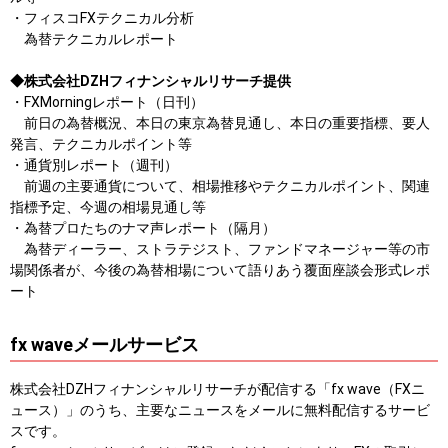
・フィスコFXテクニカル分析
為替テクニカルレポート
◆株式会社DZHフィナンシャルリサーチ提供
・FXMorningレポート（日刊）
前日の為替概況、本日の東京為替見通し、本日の重要指標、要人
発言、テクニカルポイント等
・通貨別レポート（週刊）
前週の主要通貨について、相場推移やテクニカルポイント、関連
指標予定、今週の相場見通し等
・為替プロたちのナマ声レポート（隔月）
為替ディーラー、ストラテジスト、ファンドマネージャー等の市
場関係者が、今後の為替相場について語りあう覆面座談会形式レポ
ート
fx waveメールサービス
株式会社DZHフィナンシャルリサーチが配信する「fx wave（FXニ
ュース）」のうち、主要なニュースをメールに無料配信するサービ
スです。