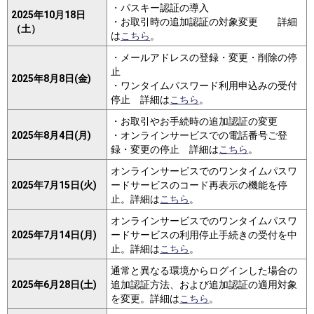
・パスキー認証の導入
2025年10月18日
・お取引時の追加認証の対象変更 詳細
（土）
は
こちら
。
・メールアドレスの登録・変更・削除の停
止
2025年8月8日(金)
・ワンタイムパスワード利用申込みの受付
停止 詳細は
こちら
。
・お取引やお手続時の追加認証の変更
2025年8月4日(月)
・オンラインサービスでの電話番号ご登
録・変更の停止 詳細は
こちら
。
オンラインサービスでのワンタイムパスワ
2025年7月15日(火)
ードサービスのコード再表示の機能を停
止。詳細は
こちら
。
オンラインサービスでのワンタイムパスワ
2025年7月14日(月)
ードサービスの利用停止手続きの受付を中
止。詳細は
こちら
。
通常と異なる環境からログインした場合の
2025年6月28日(土)
追加認証方法、および追加認証の適用対象
を変更。詳細は
こちら
。