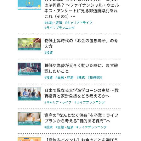
のは何県？ ～ファイナンシャル・ウェル
ネス・アンケートに見る都道府県別あれ
これ（その1）～
#金融・経済
#キャリア・ライフ
#ライフプランニング
物価上昇時代の「お金の置き場所」の考
え方
#投資
株価や為替が大きく動いた時に、まず確
認したいこと
#投資
#金融・経済
#株式
#投資信託
日米で異なる大学進学ローンの実態 ～教
育投資と家計負担をどう考えるか～
#キャリア・ライフ
#ライフプランニング
資産の“なんとなく保有”を卒業！ライフ
プランから考える“目的ある保有”へ
#投資
#金融・経済
#ライフプランニング
【夏休みイベント】お金のことを学ぼう