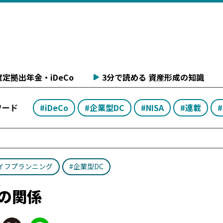
定拠出年金・iDeCo
3分で読める 資産形成の知識
ワード
#iDeCo
#企業型DC
#NISA
#連載
イフプランニング
#企業型DC
の関係