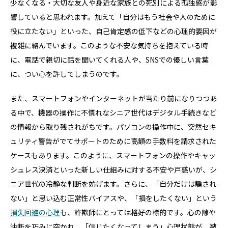
少なくなる・大切な友人や身近な家族との死別による孤独感が影
響していると思われます。加えて「自分はもう社会や人のために
役に立たない」といった、自己肯定感の低下などの心理的要因が
複雑に絡んでいます。このような不安な気持ちを抱えている時
に、電話で親切に話を聞いてくれる人や、SNSでの優しい言葉
に、つい心を許してしまうのです。
また、スマートフォンやインターネットが当たり前になりつつあ
る中で、機器の操作に不慣れなシニア世代はデジタル手続きなど
の情報から取り残されがちです。パソコンの操作中に、突然セキ
ュリティ警告がでてサポートのために高額の手数料を請求された
ケースもあります。このように、スマートフォンの操作やキャッ
シュレス決済といった新しい仕組みに対する不安や戸惑いが、シ
ニア世代の冷静な判断を妨げます。さらに、「自分だけは騙され
ない」と思い込む正常性バイアスや、「損をしたくない」という
損失回避の心理
も、詐欺師にとっては格好の標的です。心の隙や
油断を巧みに突かれ、「信じたくなってしまう」心理状態が、被