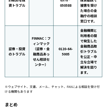
詐欺的な投
0570‐
投資勧誘で
資トラブル
050588
被害を受け
た場合の金
融庁の相談
窓口です。
金融機関と
利用者の間
FINMAC：フ
で発生した
ィンマック
金融商品取
証券・投資
（証券・金
0120-64-
引トラブル
のトラブル
融商品あっ
5005
を公正・中
せん相談セ
立な立場で
ンター）
解決を図り
ます。
※ウェブサイト、文書、メール、チャット、FAXによる相談を受け付
ける機関もあります
まとめ