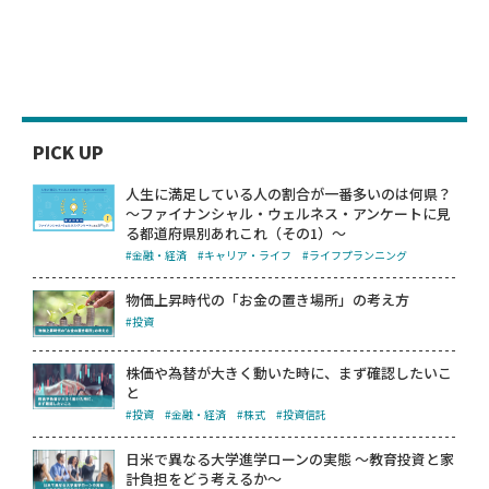
PICK UP
人生に満足している人の割合が一番多いのは何県？
～ファイナンシャル・ウェルネス・アンケートに見
る都道府県別あれこれ（その1）～
#金融・経済
#キャリア・ライフ
#ライフプランニング
物価上昇時代の「お金の置き場所」の考え方
#投資
株価や為替が大きく動いた時に、まず確認したいこ
と
#投資
#金融・経済
#株式
#投資信託
日米で異なる大学進学ローンの実態 ～教育投資と家
計負担をどう考えるか～