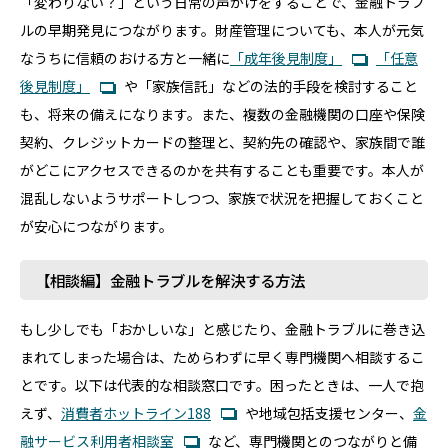
「変わりない？」という日常の声かけをすることで、金融トラブ
ルの早期発見につながります。財産管理についても、本人が元気
なうちに信頼のおける方と一緒に
「成年後見制度」
「任意
後見制度」
や「家族信託」などの法的手段を検討すること
も、将来の備えになります。また、複数の金融機関の口座や保険
契約、クレジットカードの整理と、契約先の確認や、家族間で誰
がどこにアクセスできるのかを共有することも重要です。本人が
混乱しないようサポートしつつ、家族で状況を把握しておくこと
が安心につながります。
【相談編】金融トラブルを解決する方法
もし少しでも「おかしいな」と感じたり、金融トラブルに巻き込
まれてしまった場合は、ためらわずに早く専門機関へ相談するこ
とです。以下は代表的な相談窓口です。困ったときは、一人で抱
えず、
消費者ホットライン188
や地域包括支援センター、
金
融サービス利用者相談室
など、専門機関とのつながりと備