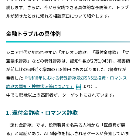
説します。さらに、今から実践できる具体的な予防策と、トラブ
ルが起きたときに頼れる相談窓口について紹介します。
金融トラブルの具体例
シニア世代が狙われやすい「オレオレ詐欺」「還付金詐欺」「架
空請求詐欺」などの特殊詐欺は、認知件数が2万1,043件、被害額
が前年比の6割近く増加の718億円にものぼりました（警察庁が
発表した
『令和6年における特殊詐欺及びSNS型投資・ロマンス
詐欺の認知・検挙状況等について』
より）。
中でも65歳以上の高齢者が、ターゲットにされています。
1. 還付金詐欺・ロマンス詐欺
「還付金詐欺」では、役所職員を名乗る人物から「医療費が戻
る」と電話があり、ATM操作を指示されるケースが多発していま