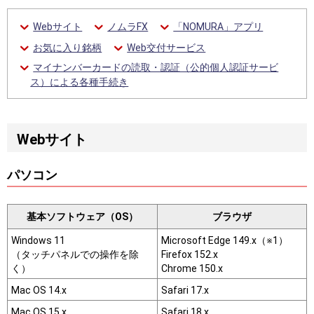
Webサイト
ノムラFX
「NOMURA」アプリ
お気に入り銘柄
Web交付サービス
マイナンバーカードの読取・認証（公的個人認証サービ
ス）による各種手続き
Webサイト
パソコン
基本ソフトウェア（OS）
ブラウザ
Windows 11
Microsoft Edge 149.x（※1）
（タッチパネルでの操作を除
Firefox 152.x
く）
Chrome 150.x
Mac OS 14.x
Safari 17.x
Mac OS 15.x
Safari 18.x