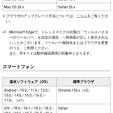
Mac OS 26.x
Safari 26.x
ブラウザのアップグレード方法については、
こちら
をご覧くださ
い。
Microsoft Edgeで、トレンドマイクロ社製の「ウィルスバスタ
ーのツールバー」を設定の場合、一部画面が正しく表示されな
いことがございます。ツールバー無効化またはブラウザを変更
のうえ、ご利用ください。
また、IEモードは動作確認環境の対象外となります。
スマートフォン
基本ソフトウェア（OS）
標準ブラウザ
Android（10.0／11.0／12.0／
Chrome 150.x（※2）
13.0／14.0／15.0／16.0／
17.0）（※1）
iOS（18.0／18.1／18.2／18.3／
Safari