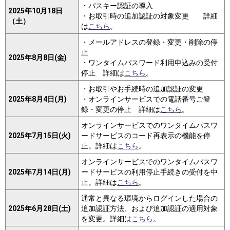
・パスキー認証の導入
2025年10月18日
・お取引時の追加認証の対象変更 詳細
（土）
は
こちら
。
・メールアドレスの登録・変更・削除の停
止
2025年8月8日(金)
・ワンタイムパスワード利用申込みの受付
停止 詳細は
こちら
。
・お取引やお手続時の追加認証の変更
2025年8月4日(月)
・オンラインサービスでの電話番号ご登
録・変更の停止 詳細は
こちら
。
オンラインサービスでのワンタイムパスワ
2025年7月15日(火)
ードサービスのコード再表示の機能を停
止。詳細は
こちら
。
オンラインサービスでのワンタイムパスワ
2025年7月14日(月)
ードサービスの利用停止手続きの受付を中
止。詳細は
こちら
。
通常と異なる環境からログインした場合の
2025年6月28日(土)
追加認証方法、および追加認証の適用対象
を変更。詳細は
こちら
。