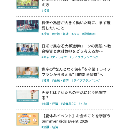
え方
#投資
株価や為替が大きく動いた時に、まず確
認したいこと
#投資
#金融・経済
#株式
#投資信託
日米で異なる大学進学ローンの実態 ～教
育投資と家計負担をどう考えるか～
#キャリア・ライフ
#ライフプランニング
資産の“なんとなく保有”を卒業！ライフ
プランから考える“目的ある保有”へ
#投資
#金融・経済
#ライフプランニング
円安とは？私たちの生活にどう影響す
る？
#金融・経済
#企業型DC
#NISA
【夏休みイベント】お金のことを学ぼう
Summer Kids Event 2026
#金融・経済