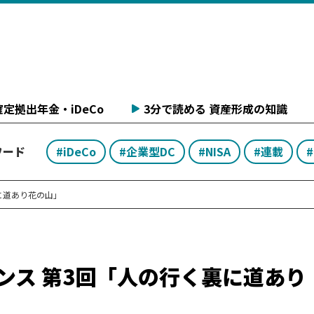
定拠出年金・iDeCo
3分で読める 資産形成の知識
ワード
#iDeCo
#企業型DC
#NISA
#連載
に道あり花の山」
ンス 第3回「人の行く裏に道あり