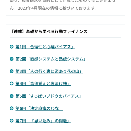
ん。2023年4月現在の情報に基づいております。
【連載】基礎から学べる行動ファイナンス
第1回「合理性と心理バイアス」
第2回「直感システムと熟慮システム」
第3回「人の行く裏に道あり花の山」
第4回「高値覚えと塩漬け株」
第5回「すっぱいブドウのバイアス」
第6回「決定麻痺のわな」
第7回「『思い込み』の問題」