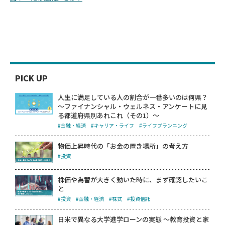
PICK UP
人生に満足している人の割合が一番多いのは何県？
～ファイナンシャル・ウェルネス・アンケートに見
る都道府県別あれこれ（その1）～
#金融・経済
#キャリア・ライフ
#ライフプランニング
物価上昇時代の「お金の置き場所」の考え方
#投資
株価や為替が大きく動いた時に、まず確認したいこ
と
#投資
#金融・経済
#株式
#投資信託
日米で異なる大学進学ローンの実態 ～教育投資と家