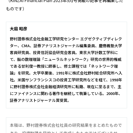
（KINZAI Financial Plan 2023年5月号掲載の記事を再編集した
ものです）
大庭 昭彦
野村證券株式会社金融工学研究センター エグゼクティブディレク
ター、CMA、証券アナリストジャーナル編集委員、慶應義塾大学
客員研究員、投資信託協会研究会客員。東京大学計数工学科に
て、脳の数理理論「ニューラルネットワーク」研究の世界的権威
である甘利俊一教授に師事し、修士課程では「ネットワーク理
論」を研究。大学卒業後、1991年に株式会社野村総合研究所へ入
社。米国サンフランシスコの投資工学研究所などを経て、1998年
に野村證券株式会社金融経済研究所に転籍、現在に至るまで、主
にファイナンスに関わる著作を継続して執筆している。2000年、
証券アナリストジャーナル賞受賞。
本稿は、野村證券株式会社社員の研究結果をまとめたもので
あり、投資勧誘を目的として作成したものではございませ