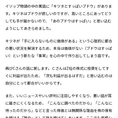
イソップ物語の中の寓話に「キツネとすっぱいブドウ」がありま
す。キツネはブドウが欲しいのですが、高いところにあってどう
しても手が届かないので、「あのブドウはすっぱい」と思い込む
ようにしてあきらめました。
キツネが「手に入らないものに価値がある」という心理的に都合
の悪い状況を解消するため、本当は価値がない（ブドウはすっぱ
い）という新たな「事実」を心の中で作り出してしまう話です。
再びCさんの話に戻します。ＣさんはZ社の株式に投資をしてす
ぐに利益が出たため、「次も利益が出るはずだ」と思い込むのは
自分にとって都合がいいからです。
また、いいニュースやいい評判に注目しやすくなり、悪い話が耳
に届きにくくなるため、「こんなに調べたのだから」「こんなに
待ったのだから」などと言った株価とは無関係な理由を株の保有
を続ける「理由」として持ち続けてしまいます。ここでも直感シ