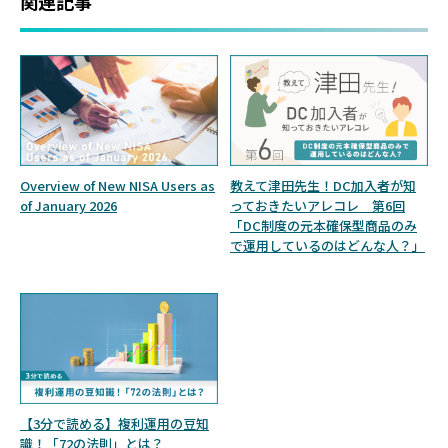
関連記事
Overview of New NISA Users as
教えて津田先生！DC加入者が知
of January 2026
っておきたいアレコレ 第6回
「DC制度の元本確保型商品のみ
で運用しているのはどんな人？」
【3分で読める】複利運用の豆知
識！「72の法則」とは？