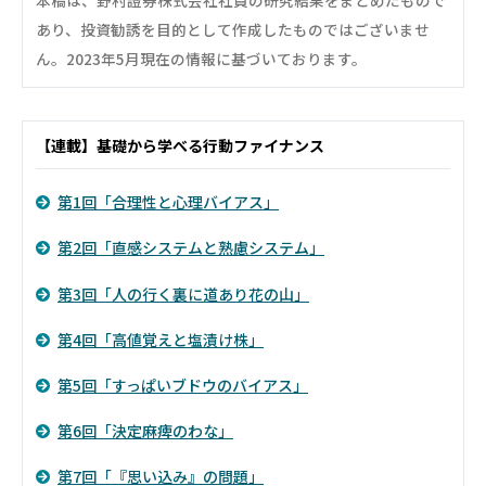
本稿は、野村證券株式会社社員の研究結果をまとめたもので
あり、投資勧誘を目的として作成したものではございませ
ん。2023年5月現在の情報に基づいております。
【連載】基礎から学べる行動ファイナンス
第1回「合理性と心理バイアス」
第2回「直感システムと熟慮システム」
第3回「人の行く裏に道あり花の山」
第4回「高値覚えと塩漬け株」
第5回「すっぱいブドウのバイアス」
第6回「決定麻痺のわな」
第7回「『思い込み』の問題」