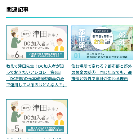
関連記事
教えて津田先生！DC加入者が知
住む場所で変わる？都市部と郊外
っておきたいアレコレ 第6回
のお金の話① 同じ年収でも、都
「DC制度の元本確保型商品のみ
市部と郊外で家計が変わる理由
で運用しているのはどんな人？」