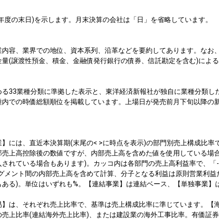
年度の末日)を示します。月末決算の会社は「日」を省略しています。
業内容、業界での地位、資本系列、沿革などを要約してあります。なお
量(譲渡性預金、積金、金融債発行銀行の債券、信託勘定を含む)によ
める33業種分類に準拠した表示と、東洋経済新報社が独自に業種分類し
種内での時価総額順位を掲載しています。上場日が発売前月下旬以降の
】には、直近本決算期(末尾の< >に時点を表示)の部門別売上構成比率
部売上高控除後の数値ですが、内部売上高を含めた値を使用している場
されている場合もあります)。カッコ内は各部門の売上高利益率で、「-
セグメント間の内部売上高を含めて計算、分子となる利益は原則営業利益
もある)。単位はいずれも%。【連結事業】は連結ベース、【単独事業】
易】は、それぞれ売上比率で、基準は売上構成比率に準じています。【
の売上比率(連結海外売上比率)、または建設業の海外工事比率。有価証