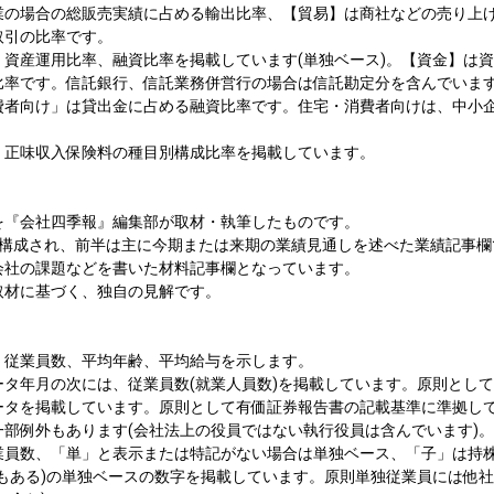
業の場合の総販売実績に占める輸出比率、【貿易】は商社などの売り上げ
取引の比率です。
、資産運用比率、融資比率を掲載しています(単独ベース)。【資金】は
比率です。信託銀行、信託業務併営行の場合は信託勘定分を含んでいま
費者向け」は貸出金に占める融資比率です。住宅・消費者向けは、中小
。
、正味収入保険料の種目別構成比率を掲載しています。
を『会社四季報』編集部が取材・執筆したものです。
で構成され、前半は主に今期または来期の業績見通しを述べた業績記事欄
会社の課題などを書いた材料記事欄となっています。
取材に基づく、独自の見解です。
、従業員数、平均年齢、平均給与を示します。
ータ年月の次には、従業員数(就業人員数)を掲載しています。原則とし
ータを掲載しています。原則として有価証券報告書の記載基準に準拠し
一部例外もあります(会社法上の役員ではない執行役員は含んでいます)
業員数、「単」と表示または特記がない場合は単独ベース、「子」は持
ともある)の単独ベースの数字を掲載しています。原則単独従業員には他