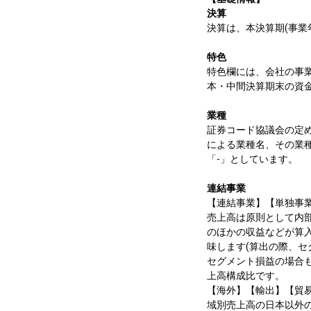
決算
決算は、本決算期(事業
特色
特色欄には、会社の事
本・中間決算期末の資金
業種
証券コード協議会の定
による業種名、その業
「-」としています。
連結事業
【連結事業】【単独事業
売上高は原則として内
のほかの収益などが算入
味します(算出の際、
セグメント損益の場合
上高構成比です。
【海外】【輸出】【貿
域別売上高の日本以外