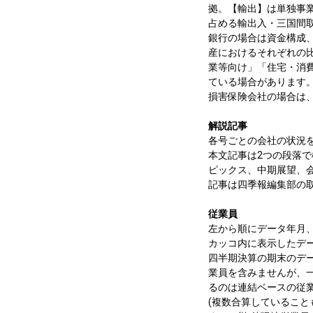
拠。【輸出】は単独事
占める輸出入・三国間
銀行の場合は資金構成
産におけるそれぞれの
業等向け」「住宅・消
ている場合があります
損害保険会社の場合は
解説記事
各号ごとの会社の状況
本文記事は2つの段落
ピックス、中期展望、
記事は四季報編集部の
従業員
左から順にデータ年月
カッコ内に表示したデ
四半期決算の期末のデ
業員を含みませんが、
るのは連結ベースの従
(複数合算しているこ