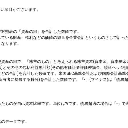
ない項目がございます。
借対照表の「資産の部」を合計した数値です。
している財産、権利などの価値の総量を企業会計というものさしで計っ
となります。
純資産の部で、「株主のもの」と考えられる株主資本(資本金、資本剰余
の)とその他の包括利益累計額(その他有価証券評価差額金、繰延ヘッジ
どの合計)を合計した数値です。米国SEC基準会社および国際会計基準
所有者に帰属する持分)を合計した数値です。「-」(マイナス)は「債務
ったものが自己資本比率です。単位は%です。債務超過の場合は「-」で
点のデータです。