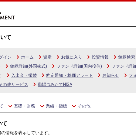
ついて
グイン
ホーム
資産
お気に入り
投資情報
銘柄検索
)
銘柄詳細(外国株式)
ファンド詳細(国内投信)
ファンド詳細
て
入出金・振替
約定通知・株価アラート
お知らせ
フ
その他サービス
職場つみたてNISA
て
基礎・財務
業績・指標
その他
いて
報の情報を表示しています。