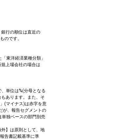
、銀行の順位は直近の
るものです。
た「東洋経済業種分類」
新規上場会社の場合は
で、単位は%(分母となる
合もあります。また、そ
」(マイナス)は赤字を意
だが、報告セグメントの
は単独ベースの部門別売
海外】は原則として、地
券報告書記載基準に準