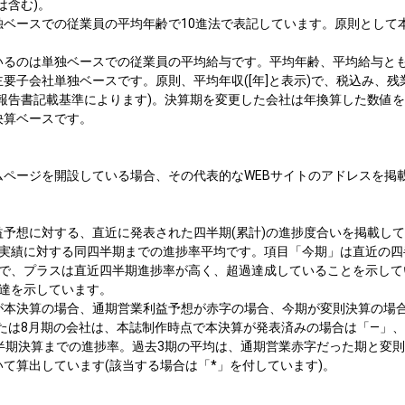
は含む)。
独ベースでの従業員の平均年齢で10進法で表記しています。原則として
いるのは単独ベースでの従業員の平均給与です。平均年齢、平均給与と
要子会社単独ベースです。原則、平均年収([年]と表示)で、税込み、
券報告書記載基準によります)。決算期を変更した会社は年換算した数値
決算ベースです。
ムページを開設している場合、その代表的なWEBサイトのアドレスを掲
予想に対する、直近に発表された四半期(累計)の進捗度合いを掲載して
期実績に対する同四半期までの進捗率平均です。項目「今期」は直近の四
差で、プラスは直近四半期進捗率が高く、超過達成していることを示して
未達を示しています。
が本決算の場合、通期営業利益予想が赤字の場合、今期が変則決算の場
たは8月期の会社は、本誌制作時点で本決算が発表済みの場合は「—」、
四半期決算までの進捗率。過去3期の平均は、通期営業赤字だった期と変
て算出しています(該当する場合は「*」を付しています)。