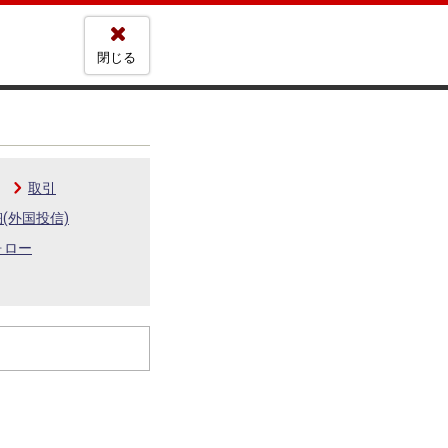
閉じる
取引
(外国投信)
ォロー