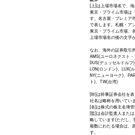
[上]は上場市場名で、
東京・プライム市場は
す。名古屋・プレミア
で表します。札幌・ア
東京・プライム市場、
上場市場名の後の文字
なお、海外の証券取引
AMS(ユーロネクスト・
DUS(デュッセルドルフ)
LON(ロンドン)、LUX
NY(ニューヨーク)、PA
ト)、TW(台湾)
[幹]は幹事証券会社を
社名は略称を用いてい
[名]は株式の株主名簿
[監]は会計監査人また
略しています(ただし
複数にわたる場合は、
す。