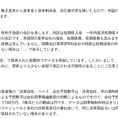
、株主資本から資本金と資本剰余金、自己株式等を除いたもので、利益の
します。
、有利子負債の合計を表します。内訳は短期借入金、一年内返済長期借
等の合計です。米国SEC基準会社の場合、短期債務、長期債務も含みま
債務は含んでいません。国際会計基準(IFRS)会社や特殊な財務諸表の作
ない場合は「..」で表示しています。
短信」で発表された範囲内でデータを収録しています。したがいまして、
ために、実体よりも少ない金額で表記される可能性があることにご注意
決算速報の「決算短信」ベース、会社予想数字は「決算短信」等の適時
による予想数字は会社四季報編集部の判断によるものですので、会社予
て100万円、1株当たりの数値は円です。データは四季報制作時点ぎり
行スケジュールと各社の決算発表日の兼ね合いで、同じ決算期あるいは
て収録されていない場合があります。