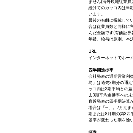
ません(海外現地従業員
続けてのカッコ内は単
います。
最後の右側に掲載して
合は従業員数と同様に主
んだ金額です(有価証
年齢、給与は原則、本
URL
インターネットでホー
四半期進捗率
会社発表の通期営業利益
均」は過去3期分の通
ッコ内は3期平均との
去3期平均進捗率への
直近発表の四半期決算
場合は「—」。7月期ま
期または8月期の第3
基準が変わった期を除い
証券