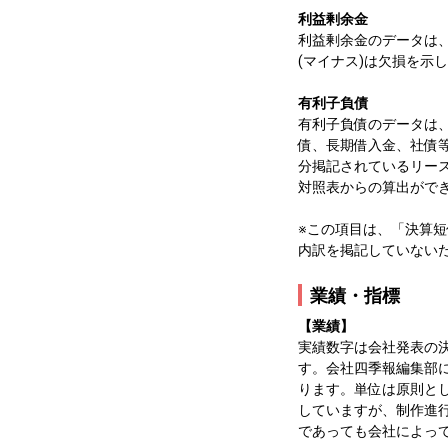
利益剰余金
利益剰余金のデータは
(マイナス)は欠損を示
有利子負債
有利子負債のデータは
債、長期借入金、社債
分掲記されているリース
対照表からの算出ができ
※この項目は、「決算
内訳を掲記していない
業績・指標
【業績】
実績数字は会社発表の
す。会社四季報編集部
ります。単位は原則とし
していますが、制作進
であっても会社によっ