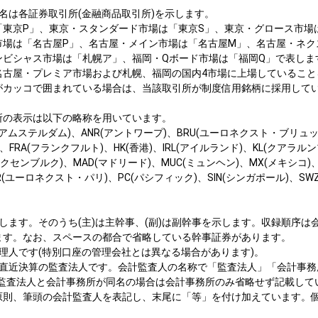
地名は各証券取引所(金融商品取引所)を示します。
「東京P」、東京・スタンダード市場は「東京S」、東京・グロース市場
市場は「名古屋P」、名古屋・メイン市場は「名古屋M」、名古屋・ネク
ンビシャス市場は「札幌ア」、福岡・Qボード市場は「福岡Q」で表しま
名古屋・プレミア市場および札幌、福岡の国内4市場に上場していること
がカッコで囲まれている場合は、当該取引所が制度信用銘柄に採用して
所の表示は以下の略称を用いています。
アムステルダム)、ANR(アントワープ)、BRU(ユーロネクスト・ブリュッセ
、FRA(フランクフルト)、HK(香港)、IRL(アイルランド)、KL(クアラルン
(ルクセンブルク)、MAD(マドリード)、MUC(ミュンヘン)、MX(メキシコ)
R(ユーロネクスト・パリ)、PC(パシフィック)、SIN(シンガポール)、SWZ
表します。そのうち(主)は主幹事、(副)は副幹事を示します。収録順序
ます。なお、スペースの都合で省略している幹事証券があります。
管理人です(特別口座の管理会社とは異なる場合があります)。
は直近決算の監査法人です。会計監査人の名称で「監査法人」「会計事
、監査法人と会計事務所が同名の場合は会計事務所のみ省略せず記載して
原則、筆頭の会計監査人を表記し、末尾に「等」を付け加えています。