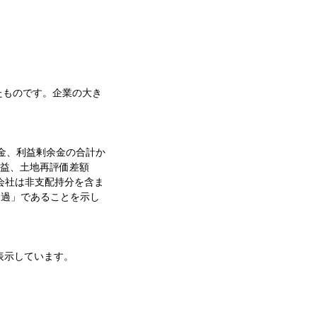
たものです。企業の大き
金、利益剰余金の合計か
損益、土地再評価差額
会社は非支配持分を含ま
超過」であることを示し
表示しています。