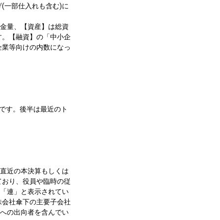
(一部仕入れも含む)に
資金量、【資産】は総資
す。【融資】の「中小企
企業等向けの内数になっ
です。後半は最近のト
て直近の本決算もしくは
ており、役員や臨時の従
。「連」と表示されてい
株会社傘下の主要子会社
社への出向者を含んでい