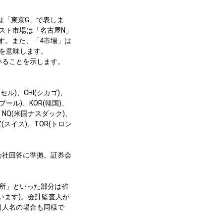
は「東京G」で表しま
スト市場は「名古屋N」
す。また、「4市場」は
を意味します。
いることを示します。
ル)、CHI(シカゴ)、
プール)、KOR(韓国)、
、NQ(米国ナスダック)、
(スイス)、TOR(トロン
は会社回答に準拠。証券会
務所」といった部分は省
います)。会計監査人が
個人名の場合も同様で