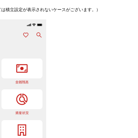
ては​積立設定が​表示されない​ケースが​ございます。​）