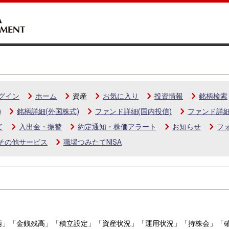
グイン
ホーム
資産
お気に入り
投資情報
銘柄検索
)
銘柄詳細(外国株式)
ファンド詳細(国内投信)
ファンド詳細
て
入出金・振替
約定通知・株価アラート
お知らせ
フ
その他サービス
職場つみたてNISA
」​「金銭残高」​「積立設定」​「資産状況」​「運用状況」​「持株会」「