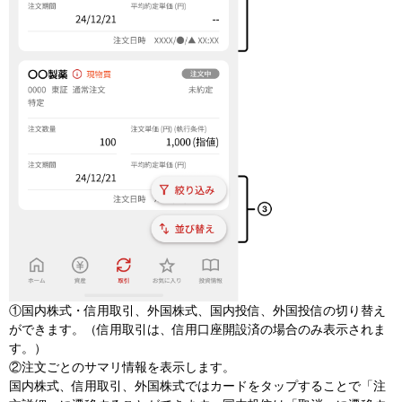
①国内株式・信用取引、​外国株式、​国内投信、​外国投信の​切り​替え
が​できます。​（信用取引は、​信用口座開設済の​場合のみ​表示されま
す。​）
②注文ごとのサマリ情報を表示します。
国内株式、​信用取引、​外国株式では​カードを​タップする​ことで「​注