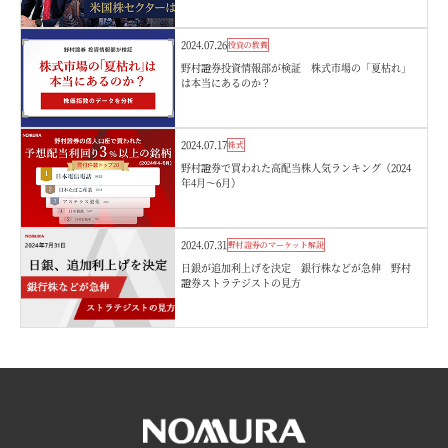
2024.07.26
投資の教養
野村證券投資情報部が検証 株式市場の「夏枯れ」
は本当にあるのか？
2024.07.17
株式
野村證券で買われた高配当株人気ランキング（2024
年4月～6月）
2024.07.31
野村證券のマーケット解説
日銀が追加利上げを決定 銀行株などが急伸 野村
證券ストラテジストの見方