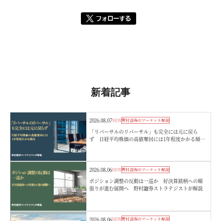
新着記事
2026.08.07
NEW
野村證券のマーケット解説
「リバーサルのリバーサル」も完全には元に戻ら
ず 日経平均株価の高値奪回には1年程度かかる傾
向 野村證券ストラテジストが解説
2026.08.06
NEW
野村證券のマーケット解説
ポジション調整の反動は一巡か 好決算銘柄への順
張りが進む展開へ 野村證券ストラテジストが解説
2026.08.06
NEW
野村證券のマーケット解説