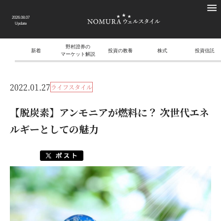
2026.08.07
Update
野村證券の
新着
投資の教養
株式
投資信託
マーケット解説
2022.01.27
ライフスタイル
【脱炭素】アンモニアが燃料に？ 次世代エネ
ルギーとしての魅力