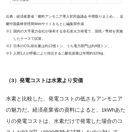
出典：経済産業省「燃料アンモニア導入官民協議会 中間取りまとめ」、近
畿中国森林管理局Webサイトをもとに編集部作成
※1
国内の大手電力会社が保有する全石炭火力発電で、混焼／専焼を実施
したケースで試算。
※2
日本のCO₂排出量は約12憶トン、うち電力部門は約4憶トン。
※3
人間1人が呼吸により排出する二酸化炭素は年間約320kg。
（3）発電コストは水素より安価
水素と比較した、発電コストの低さもアンモニア
の魅力だ。経済産業省の資料によると、1kWhあた
りの発電コストは、水素だけで発電した場合のコ