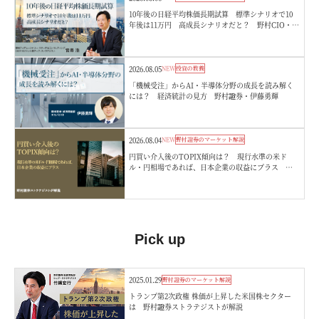
10年後の日経平均株価長期試算 標準シナリオで10
年後は11万円 高成長シナリオだと？ 野村CIO・宮
嵜浩
2026.08.05
NEW
投資の教養
「機械受注」からAI・半導体分野の成長を読み解く
には？ 経済統計の見方 野村證券・伊藤勇輝
2026.08.04
NEW
野村證券のマーケット解説
円買い介入後のTOPIX傾向は？ 現行水準の米ド
ル・円相場であれば、日本企業の収益にプラス 野
村證券ストラテジストが解説
Pick up
2025.01.29
野村證券のマーケット解説
トランプ第2次政権 株価が上昇した米国株セクター
は 野村證券ストラテジストが解説