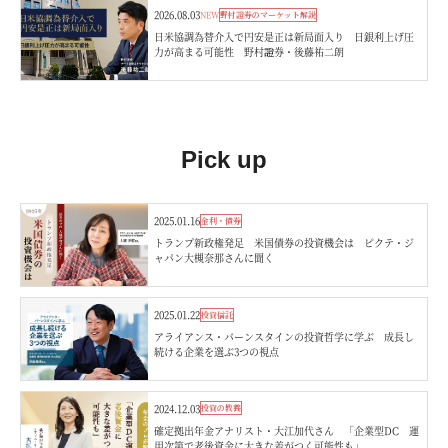
2026.08.03
NEW
野村證券のマーケット解説
日米協調為替介入で円安是正は新局面入り 日銀利上げ圧
力が高まる可能性 野村證券・後藤祐二朗
Pick up
2025.01.16
金利・債券
トランプ新政権発足 米国債券の投資機会は ピクテ・ジ
ャパン大槻奈那さんに聞く
2025.01.22
投資信託
アライアンス・バーンスタインの投資哲学に学ぶ 成長し
続ける企業を選ぶ3つの視点
2024.12.03
投資の教養
確定拠出年金アナリスト・大江加代さん 「企業型DC 運
用次第で老後資金に大きな差がつく可能性も」