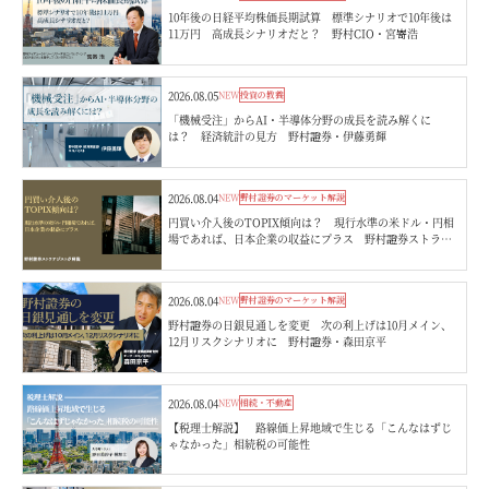
10年後の日経平均株価長期試算 標準シナリオで10年後は
11万円 高成長シナリオだと？ 野村CIO・宮嵜浩
2026.08.05
NEW
投資の教養
「機械受注」からAI・半導体分野の成長を読み解くに
は？ 経済統計の見方 野村證券・伊藤勇輝
2026.08.04
NEW
野村證券のマーケット解説
円買い介入後のTOPIX傾向は？ 現行水準の米ドル・円相
場であれば、日本企業の収益にプラス 野村證券ストラテ
ジストが解説
2026.08.04
NEW
野村證券のマーケット解説
野村證券の日銀見通しを変更 次の利上げは10月メイン、
12月リスクシナリオに 野村證券・森田京平
2026.08.04
NEW
相続・不動産
【税理士解説】 路線価上昇地域で生じる「こんなはずじ
ゃなかった」相続税の可能性