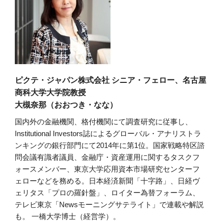
ピクテ・ジャパン株式会社 シニア・フェロー、名古屋
商科大学大学院教授
大槻奈那（おおつき・なな）
国内外の金融機関、格付機関にて調査研究に従事し、
Institutional Investors誌によるグローバル・アナリストラ
ンキングの銀行部門にて2014年に第1位。国家戦略特区諮
問会議有識者議員、金融庁・資産運用に関するタスクフ
ォースメンバー、東京大学応用資本市場研究センターフ
ェローなどを務める。日本経済新聞「十字路」、日経ヴ
ェリタス「プロの羅針盤」、ロイター為替フォーラム、
テレビ東京「Newsモーニングサテライト」で連載や解説
も。 一橋大学博士（経営学）。