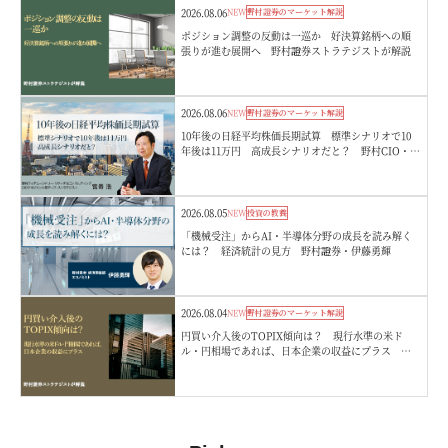
2026.08.06
NEW
野村證券のマーケット解説
ポジション調整の反動は一巡か 好決算銘柄への順
張りが進む展開へ 野村證券ストラテジストが解説
2026.08.06
NEW
野村證券のマーケット解説
10年後の日経平均株価長期試算 標準シナリオで10
年後は11万円 高成長シナリオだと？ 野村CIO・宮
嵜浩
2026.08.05
NEW
投資の教養
「機械受注」からAI・半導体分野の成長を読み解く
には？ 経済統計の見方 野村證券・伊藤勇輝
2026.08.04
NEW
野村證券のマーケット解説
円買い介入後のTOPIX傾向は？ 現行水準の米ド
ル・円相場であれば、日本企業の収益にプラス 野
村證券ストラテジストが解説