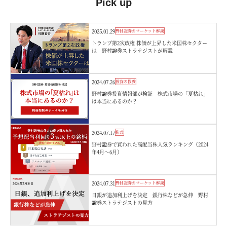
Pick up
2025.01.29
野村證券のマーケット解説
トランプ第2次政権 株価が上昇した米国株セクター
は 野村證券ストラテジストが解説
2024.07.26
投資の教養
野村證券投資情報部が検証 株式市場の「夏枯れ」
は本当にあるのか？
2024.07.17
株式
野村證券で買われた高配当株人気ランキング（2024
年4月～6月）
2024.07.31
野村證券のマーケット解説
日銀が追加利上げを決定 銀行株などが急伸 野村
證券ストラテジストの見方