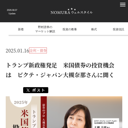
2026.08.07
Update
野村證券の
新着
投資の教養
株式
投資信託
マーケット解説
2025.01.16
金利・債券
トランプ新政権発足 米国債券の投資機会
は ピクテ・ジャパン大槻奈那さんに聞く