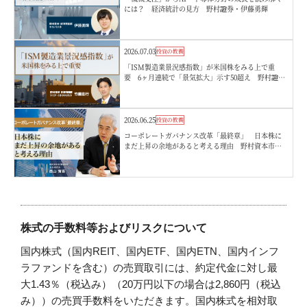
には？ 経済統計の見方 野村證券・伊藤勇輝
2026.07.03
投資の教養
「ISM製造業景況感指数」が米国株をみる上で重
要 6ヶ月連続で「景気拡大」示す50超え 野村證
券・竹綱宏行
2026.06.25
投資の教養
コーポレートガバナンス改革「最終章」 日本株に
まだ上昇の余地があると考える理由 野村資本市場
研究所・西山賢吾
株式の手数料等およびリスクについて
国内株式（国内REIT、国内ETF、国内ETN、国内インフ
ラファンドを含む）の売買取引には、約定代金に対し最
大1.43％（税込み）（20万円以下の場合は2,860円（税込
み））の売買手数料をいただきます。国内株式を相対取