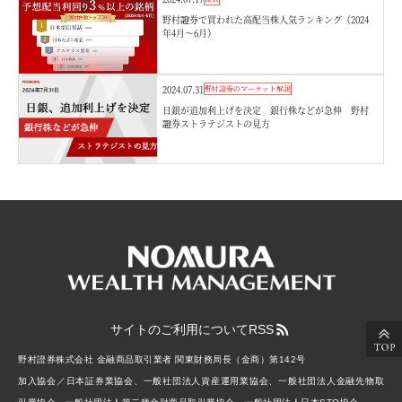
野村證券で買われた高配当株人気ランキング（2024
年4月～6月）
2024.07.31
野村證券のマーケット解説
日銀が追加利上げを決定 銀行株などが急伸 野村
證券ストラテジストの見方
サイトのご利用について
RSS
野村證券株式会社 金融商品取引業者 関東財務局長（金商）第142号
加入協会／日本証券業協会、一般社団法人資産運用業協会、一般社団法人金融先物取