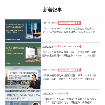
新着記事
2026.08.07
NEW
野村證券のマーケット解説
「リバーサルのリバーサル」も完全には元に戻ら
ず 日経平均株価の高値奪回には1年程度かかる傾
向 野村證券ストラテジストが解説
2026.08.06
NEW
野村證券のマーケット解説
ポジション調整の反動は一巡か 好決算銘柄への順
張りが進む展開へ 野村證券ストラテジストが解説
2026.08.06
NEW
野村證券のマーケット解説
10年後の日経平均株価長期試算 標準シナリオで10
年後は11万円 高成長シナリオだと？ 野村CIO・宮
嵜浩
2026.08.05
NEW
投資の教養
「機械受注」からAI・半導体分野の成長を読み解く
には？ 経済統計の見方 野村證券・伊藤勇輝