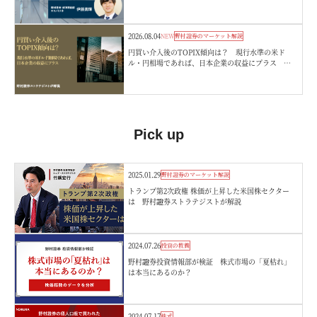
2026.08.04
NEW
野村證券のマーケット解説
円買い介入後のTOPIX傾向は？ 現行水準の米ド
ル・円相場であれば、日本企業の収益にプラス 野
村證券ストラテジストが解説
Pick up
2025.01.29
野村證券のマーケット解説
トランプ第2次政権 株価が上昇した米国株セクター
は 野村證券ストラテジストが解説
2024.07.26
投資の教養
野村證券投資情報部が検証 株式市場の「夏枯れ」
は本当にあるのか？
2024.07.17
株式