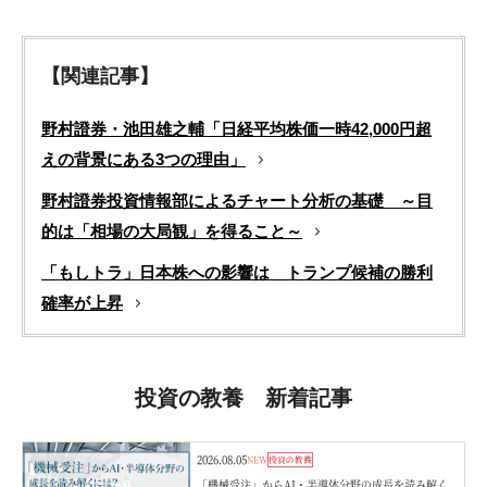
【関連記事】
野村證券・池田雄之輔「日経平均株価一時42,000円超
えの背景にある3つの理由」
野村證券投資情報部によるチャート分析の基礎 ～目
的は「相場の大局観」を得ること～
「もしトラ」日本株への影響は トランプ候補の勝利
確率が上昇
投資の教養 新着記事
2026.08.05
NEW
投資の教養
「機械受注」からAI・半導体分野の成長を読み解く